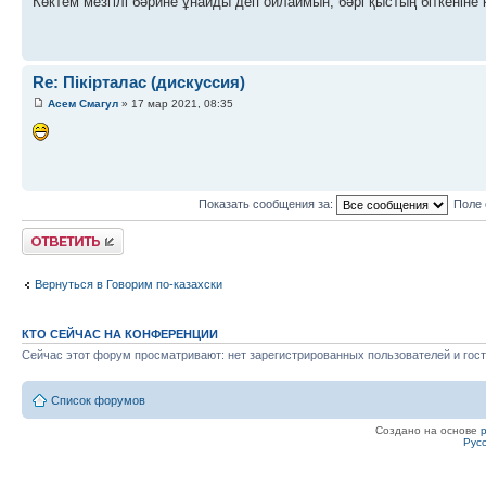
Көктем мезгілі бәрине ұнайды деп ойлаймын, бәрі қыстың біткеніне
Re: Пікірталас (дискуссия)
Асем Смагул
» 17 мар 2021, 08:35
Показать сообщения за:
Поле 
Ответить
Вернуться в Говорим по-казахски
КТО СЕЙЧАС НА КОНФЕРЕНЦИИ
Сейчас этот форум просматривают: нет зарегистрированных пользователей и гост
Список форумов
Создано на основе
Рус