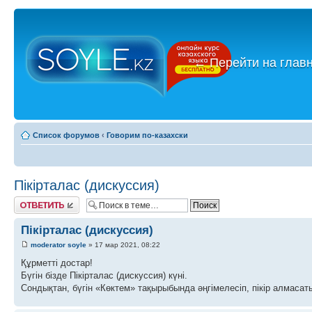
←
Перейти на глав
Список форумов
‹
Говорим по-казахски
Пікірталас (дискуссия)
Ответить
Пікірталас (дискуссия)
moderator soyle
» 17 мар 2021, 08:22
Құрметті достар!
Бүгін бізде Пікірталас (дискуссия) күні.
Сондықтан, бүгін «Көктем» тақырыбында әңгімелесіп, пікір алмасаты