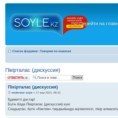
←
Перейти на глав
Список форумов
‹
Говорим по-казахски
Пікірталас (дискуссия)
Ответить
Пікірталас (дискуссия)
moderator soyle
» 17 мар 2021, 08:22
Құрметті достар!
Бүгін бізде Пікірталас (дискуссия) күні.
Сондықтан, бүгін «Көктем» тақырыбында әңгімелесіп, пікір алмасаты