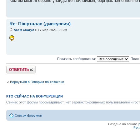
Көктем мезгілі бәрине ұнайды деп ойлаймын, бәрі қыстың біткеніне
Re: Пікірталас (дискуссия)
Асем Смагул
» 17 мар 2021, 08:35
Показать сообщения за:
Поле 
Ответить
Вернуться в Говорим по-казахски
КТО СЕЙЧАС НА КОНФЕРЕНЦИИ
Сейчас этот форум просматривают: нет зарегистрированных пользователей и гост
Список форумов
Создано на основе
Рус