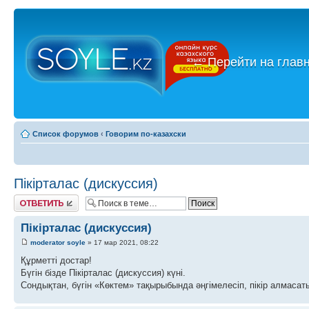
←
Перейти на глав
Список форумов
‹
Говорим по-казахски
Пікірталас (дискуссия)
Ответить
Пікірталас (дискуссия)
moderator soyle
» 17 мар 2021, 08:22
Құрметті достар!
Бүгін бізде Пікірталас (дискуссия) күні.
Сондықтан, бүгін «Көктем» тақырыбында әңгімелесіп, пікір алмасаты