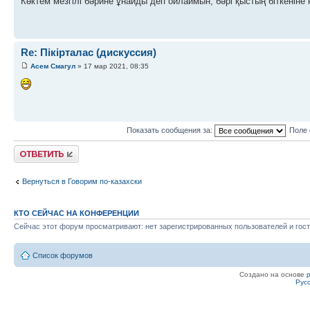
Көктем мезгілі бәрине ұнайды деп ойлаймын, бәрі қыстың біткеніне
Re: Пікірталас (дискуссия)
Асем Смагул
» 17 мар 2021, 08:35
Показать сообщения за:
Поле 
Ответить
Вернуться в Говорим по-казахски
КТО СЕЙЧАС НА КОНФЕРЕНЦИИ
Сейчас этот форум просматривают: нет зарегистрированных пользователей и гост
Список форумов
Создано на основе
Рус