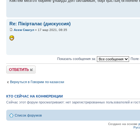
Көктем мезгілі бәрине ұнайды деп ойлаймын, бәрі қыстың біткеніне
Re: Пікірталас (дискуссия)
Асем Смагул
» 17 мар 2021, 08:35
Показать сообщения за:
Поле 
Ответить
Вернуться в Говорим по-казахски
КТО СЕЙЧАС НА КОНФЕРЕНЦИИ
Сейчас этот форум просматривают: нет зарегистрированных пользователей и гост
Список форумов
Создано на основе
Рус