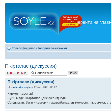
←
Перейти на глав
Список форумов
‹
Говорим по-казахски
Пікірталас (дискуссия)
Ответить
Пікірталас (дискуссия)
moderator soyle
» 17 мар 2021, 08:22
Құрметті достар!
Бүгін бізде Пікірталас (дискуссия) күні.
Сондықтан, бүгін «Көктем» тақырыбында әңгімелесіп, пікір алмасаты