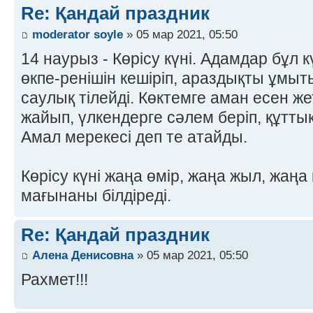
Re: Қандай праздник
moderator soyle
» 05 мар 2021, 05:50
14 наурыз - Көрісу күні. Адамдар бұл
өкпе-ренішін кешіріп, араздықты ұмыты
саулық тілейді. Көктемге аман есен же
жайып, үлкендерге сәлем беріп, құтты
Амал мерекесі деп те атайды.
Көрісу күні жаңа өмір, жаңа жыл, жаңа
мағынаны білдіреді.
Re: Қандай праздник
Алена Денисовна
» 05 мар 2021, 05:50
Рахмет!!!