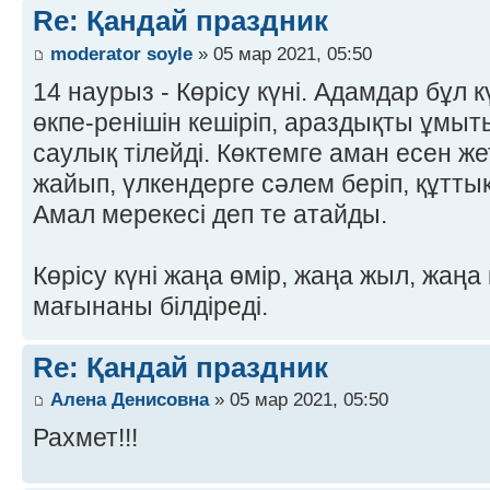
Re: Қандай праздник
moderator soyle
» 05 мар 2021, 05:50
14 наурыз - Көрісу күні. Адамдар бұл
өкпе-ренішін кешіріп, араздықты ұмыты
саулық тілейді. Көктемге аман есен же
жайып, үлкендерге сәлем беріп, құтты
Амал мерекесі деп те атайды.
Көрісу күні жаңа өмір, жаңа жыл, жаңа
мағынаны білдіреді.
Re: Қандай праздник
Алена Денисовна
» 05 мар 2021, 05:50
Рахмет!!!