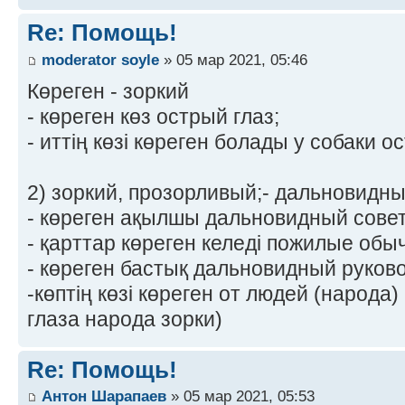
Re: Помощь!
moderator soyle
» 05 мар 2021, 05:46
Көреген - зоркий
- көреген көз острый глаз;
- иттің көзі көреген болады у собаки о
2) зоркий, прозорливый;- дальновидны
- көреген ақылшы дальновидный совет
- қарттар көреген келеді пожилые обы
- көреген бастық дальновидный руков
-көптің көзі көреген от людей (наpода)
глаза наpода зоpки)
Re: Помощь!
Антон Шарапаев
» 05 мар 2021, 05:53