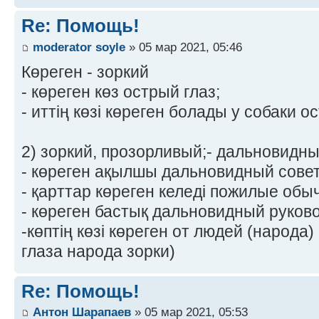
Re: Помощь!
moderator soyle
» 05 мар 2021, 05:46
Көреген - зоркий
- көреген көз острый глаз;
- иттің көзі көреген болады у собаки о
2) зоркий, прозорливый;- дальновидны
- көреген ақылшы дальновидный совет
- қарттар көреген келеді пожилые обы
- көреген бастық дальновидный руков
-көптің көзі көреген от людей (наpода)
глаза наpода зоpки)
Re: Помощь!
Антон Шарапаев
» 05 мар 2021, 05:53