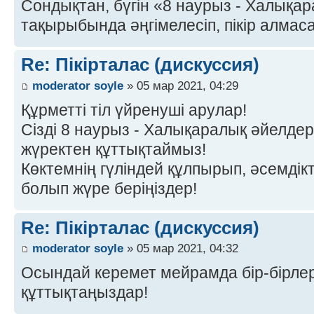
Сондықтан, бүгін «8 наурыз - Халықа
тақырыбында әңгімелесіп, пікір алмаса
Re: Пікірталас (дискуссия)
moderator soyle
» 05 мар 2021, 04:29
Құрметті тіл үйренуші арулар!
Сізді 8 наурыз - Халықаралық әйелде
жүректен құттықтаймыз!
Көктемнің гүліндей құлпырып, әсемдікт
болып жүре беріңіздер!
Re: Пікірталас (дискуссия)
moderator soyle
» 05 мар 2021, 04:32
Осындай керемет мейрамда бір-бірлерің
құттықтаңыздар!