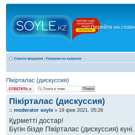
←
Перейти на глав
Список форумов
‹
Говорим по-казахски
Пікірталас (дискуссия)
Ответить
Пікірталас (дискуссия)
moderator soyle
» 19 фев 2021, 05:26
Құрметті достар!
Бүгін бізде Пікірталас (дискуссия) күні.