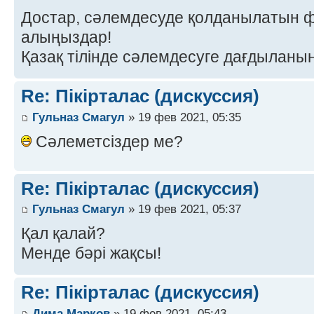
Достар, сәлемдесуде қолданылатын 
алыңыздар!
Қазақ тілінде сәлемдесуге дағдыланы
Re: Пікірталас (дискуссия)
Гульназ Смагул
» 19 фев 2021, 05:35
Сәлеметсіздер ме?
Re: Пікірталас (дискуссия)
Гульназ Смагул
» 19 фев 2021, 05:37
Қал қалай?
Менде бәрі жақсы!
Re: Пікірталас (дискуссия)
Дима Марков
» 19 фев 2021, 05:43