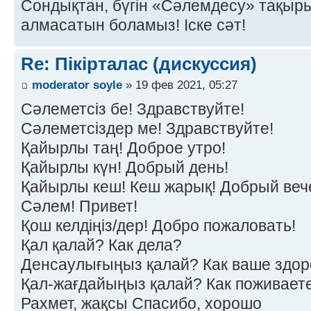
Сондықтан, бүгін «Сәлемдесу» тақырыб
алмасатын боламыз! Іске сәт!
Re: Пікірталас (дискуссия)
moderator soyle
» 19 фев 2021, 05:27
Сәлеметсіз бе! Здравствуйте!
Сәлеметсіздер ме! Здравствуйте!
Қайырлы таң! Доброе утро!
Қайырлы күн! Добрый день!
Қайырлы кеш! Кеш жарық! Добрый веч
Сәлем! Привет!
Қош келдіңіз/дер! Добро пожаловать!
Қал қалай? Как дела?
Денсаулығыңыз қалай? Как ваше здор
Қал-жағдайыңыз қалай? Как поживает
Рахмет, жақсы Спасибо, хорошо