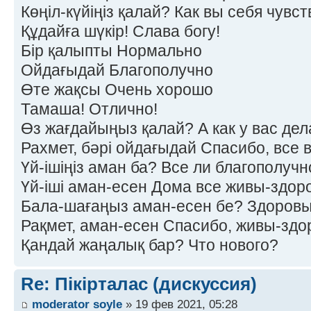
Көңіл-күйіңіз қалай? Как вы себя чувс
Құдайға шүкір! Слава богу!
Бір қалыпты Нормально
Ойдағыдай Благополучно
Өте жақсы Очень хорошо
Тамаша! Отлично!
Өз жағдайыңыз қалай? А как у вас дел
Рахмет, бәрі ойдағыдай Спасибо, все 
Үй-ішіңіз аман ба? Все ли благополучн
Үй-іші аман-есен Дома все живы-здор
Бала-шағаңыз аман-есен бе? Здоровы
Рақмет, аман-есен Спасибо, живы-здо
Қандай жаңалық бар? Что нового?
Re: Пікірталас (дискуссия)
moderator soyle
» 19 фев 2021, 05:28