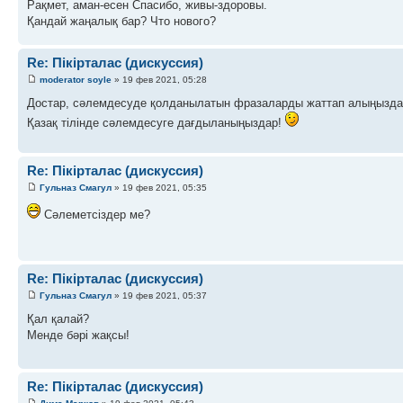
Рақмет, аман-есен Спасибо, живы-здоровы.
Қандай жаңалық бар? Что нового?
Re: Пікірталас (дискуссия)
moderator soyle
» 19 фев 2021, 05:28
Достар, сәлемдесуде қолданылатын фразаларды жаттап алыңызда
Қазақ тілінде сәлемдесуге дағдыланыңыздар!
Re: Пікірталас (дискуссия)
Гульназ Смагул
» 19 фев 2021, 05:35
Сәлеметсіздер ме?
Re: Пікірталас (дискуссия)
Гульназ Смагул
» 19 фев 2021, 05:37
Қал қалай?
Менде бәрі жақсы!
Re: Пікірталас (дискуссия)