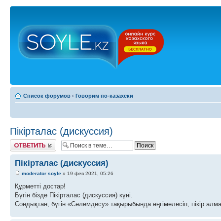
Список форумов
‹
Говорим по-казахски
Пікірталас (дискуссия)
Ответить
Пікірталас (дискуссия)
moderator soyle
» 19 фев 2021, 05:26
Құрметті достар!
Бүгін бізде Пікірталас (дискуссия) күні.
Сондықтан, бүгін «Сәлемдесу» тақырыбында әңгімелесіп, пікір алма