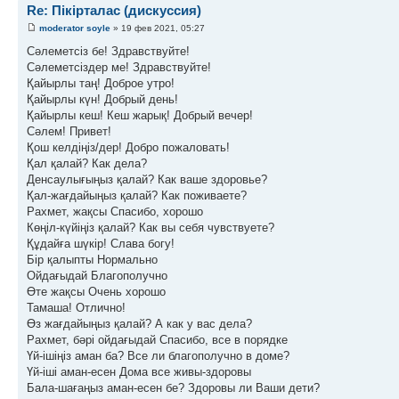
Re: Пікірталас (дискуссия)
moderator soyle
» 19 фев 2021, 05:27
Сәлеметсіз бе! Здравствуйте!
Сәлеметсіздер ме! Здравствуйте!
Қайырлы таң! Доброе утро!
Қайырлы күн! Добрый день!
Қайырлы кеш! Кеш жарық! Добрый вечер!
Сәлем! Привет!
Қош келдіңіз/дер! Добро пожаловать!
Қал қалай? Как дела?
Денсаулығыңыз қалай? Как ваше здоровье?
Қал-жағдайыңыз қалай? Как поживаете?
Рахмет, жақсы Спасибо, хорошо
Көңіл-күйіңіз қалай? Как вы себя чувствуете?
Құдайға шүкір! Слава богу!
Бір қалыпты Нормально
Ойдағыдай Благополучно
Өте жақсы Очень хорошо
Тамаша! Отлично!
Өз жағдайыңыз қалай? А как у вас дела?
Рахмет, бәрі ойдағыдай Спасибо, все в порядке
Үй-ішіңіз аман ба? Все ли благополучно в доме?
Үй-іші аман-есен Дома все живы-здоровы
Бала-шағаңыз аман-есен бе? Здоровы ли Ваши дети?