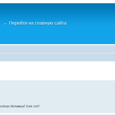
←
Перейти на главную сайта
сатын боламыз! Іске сәт!