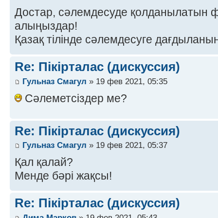
Достар, сәлемдесуде қолданылатын 
алыңыздар!
Қазақ тілінде сәлемдесуге дағдыланы
Re: Пікірталас (дискуссия)
Гульназ Смагул
» 19 фев 2021, 05:35
Сәлеметсіздер ме?
Re: Пікірталас (дискуссия)
Гульназ Смагул
» 19 фев 2021, 05:37
Қал қалай?
Менде бәрі жақсы!
Re: Пікірталас (дискуссия)
Дима Марков
» 19 фев 2021, 05:43