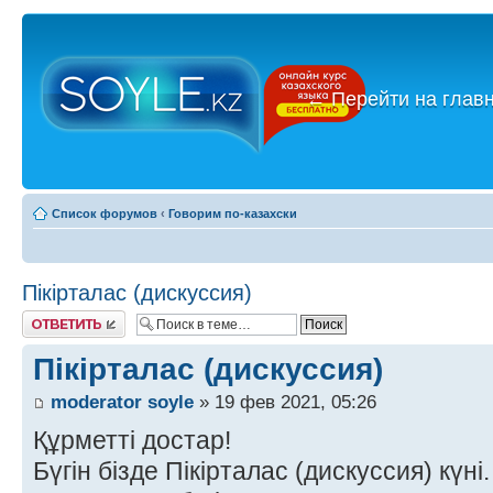
←
Перейти на глав
Список форумов
‹
Говорим по-казахски
Пікірталас (дискуссия)
Ответить
Пікірталас (дискуссия)
moderator soyle
» 19 фев 2021, 05:26
Құрметті достар!
Бүгін бізде Пікірталас (дискуссия) күні.