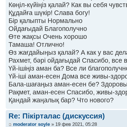
Көңіл-күйіңіз қалай? Как вы себя чувс
Құдайға шүкір! Слава богу!
Бір қалыпты Нормально
Ойдағыдай Благополучно
Өте жақсы Очень хорошо
Тамаша! Отлично!
Өз жағдайыңыз қалай? А как у вас дел
Рахмет, бәрі ойдағыдай Спасибо, все 
Үй-ішіңіз аман ба? Все ли благополучн
Үй-іші аман-есен Дома все живы-здор
Бала-шағаңыз аман-есен бе? Здоровы
Рақмет, аман-есен Спасибо, живы-здо
Қандай жаңалық бар? Что нового?
Re: Пікірталас (дискуссия)
moderator soyle
» 19 фев 2021, 05:28