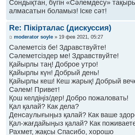
Сондықтан, бүгін «Сәлемдесу» тақырыб
алмасатын боламыз! Іске сәт!
Re: Пікірталас (дискуссия)
moderator soyle
» 19 фев 2021, 05:27
Сәлеметсіз бе! Здравствуйте!
Сәлеметсіздер ме! Здравствуйте!
Қайырлы таң! Доброе утро!
Қайырлы күн! Добрый день!
Қайырлы кеш! Кеш жарық! Добрый веч
Сәлем! Привет!
Қош келдіңіз/дер! Добро пожаловать!
Қал қалай? Как дела?
Денсаулығыңыз қалай? Как ваше здор
Қал-жағдайыңыз қалай? Как поживает
Рахмет, жақсы Спасибо, хорошо