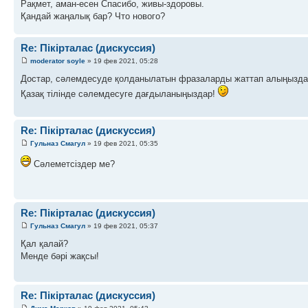
Рақмет, аман-есен Спасибо, живы-здоровы.
Қандай жаңалық бар? Что нового?
Re: Пікірталас (дискуссия)
moderator soyle
» 19 фев 2021, 05:28
Достар, сәлемдесуде қолданылатын фразаларды жаттап алыңызда
Қазақ тілінде сәлемдесуге дағдыланыңыздар!
Re: Пікірталас (дискуссия)
Гульназ Смагул
» 19 фев 2021, 05:35
Сәлеметсіздер ме?
Re: Пікірталас (дискуссия)
Гульназ Смагул
» 19 фев 2021, 05:37
Қал қалай?
Менде бәрі жақсы!
Re: Пікірталас (дискуссия)