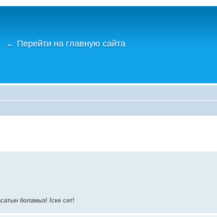
←
Перейти на главную сайта
сатын боламыз! Іске сәт!