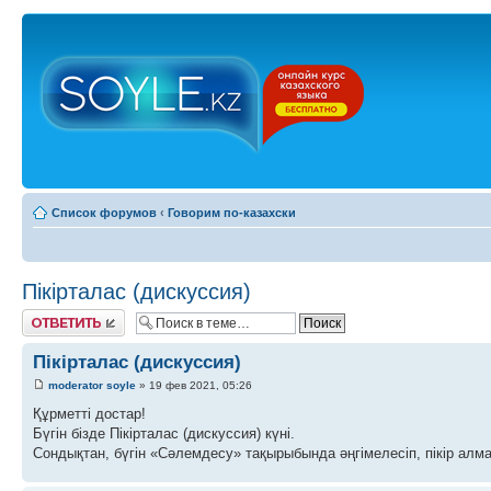
Список форумов
‹
Говорим по-казахски
Пікірталас (дискуссия)
Ответить
Пікірталас (дискуссия)
moderator soyle
» 19 фев 2021, 05:26
Құрметті достар!
Бүгін бізде Пікірталас (дискуссия) күні.
Сондықтан, бүгін «Сәлемдесу» тақырыбында әңгімелесіп, пікір алма