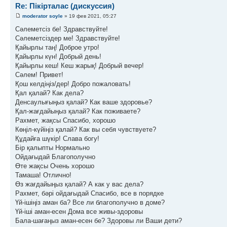
Re: Пікірталас (дискуссия)
moderator soyle
» 19 фев 2021, 05:27
Сәлеметсіз бе! Здравствуйте!
Сәлеметсіздер ме! Здравствуйте!
Қайырлы таң! Доброе утро!
Қайырлы күн! Добрый день!
Қайырлы кеш! Кеш жарық! Добрый вечер!
Сәлем! Привет!
Қош келдіңіз/дер! Добро пожаловать!
Қал қалай? Как дела?
Денсаулығыңыз қалай? Как ваше здоровье?
Қал-жағдайыңыз қалай? Как поживаете?
Рахмет, жақсы Спасибо, хорошо
Көңіл-күйіңіз қалай? Как вы себя чувствуете?
Құдайға шүкір! Слава богу!
Бір қалыпты Нормально
Ойдағыдай Благополучно
Өте жақсы Очень хорошо
Тамаша! Отлично!
Өз жағдайыңыз қалай? А как у вас дела?
Рахмет, бәрі ойдағыдай Спасибо, все в порядке
Үй-ішіңіз аман ба? Все ли благополучно в доме?
Үй-іші аман-есен Дома все живы-здоровы
Бала-шағаңыз аман-есен бе? Здоровы ли Ваши дети?