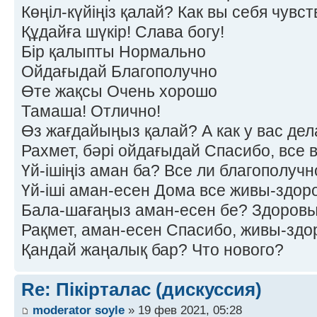
Көңіл-күйіңіз қалай? Как вы себя чувс
Құдайға шүкір! Слава богу!
Бір қалыпты Нормально
Ойдағыдай Благополучно
Өте жақсы Очень хорошо
Тамаша! Отлично!
Өз жағдайыңыз қалай? А как у вас дел
Рахмет, бәрі ойдағыдай Спасибо, все 
Үй-ішіңіз аман ба? Все ли благополучн
Үй-іші аман-есен Дома все живы-здор
Бала-шағаңыз аман-есен бе? Здоровы
Рақмет, аман-есен Спасибо, живы-здо
Қандай жаңалық бар? Что нового?
Re: Пікірталас (дискуссия)
moderator soyle
» 19 фев 2021, 05:28