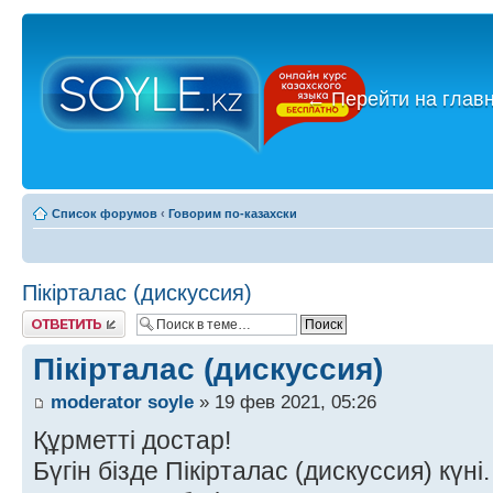
←
Перейти на глав
Список форумов
‹
Говорим по-казахски
Пікірталас (дискуссия)
Ответить
Пікірталас (дискуссия)
moderator soyle
» 19 фев 2021, 05:26
Құрметті достар!
Бүгін бізде Пікірталас (дискуссия) күні.