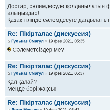
Достар, сәлемдесуде қолданылатын 
алыңыздар!
Қазақ тілінде сәлемдесуге дағдыланы
Re: Пікірталас (дискуссия)
Гульназ Смагул
» 19 фев 2021, 05:35
Сәлеметсіздер ме?
Re: Пікірталас (дискуссия)
Гульназ Смагул
» 19 фев 2021, 05:37
Қал қалай?
Менде бәрі жақсы!
Re: Пікірталас (дискуссия)
Дима Марков
» 19 фев 2021, 05:43