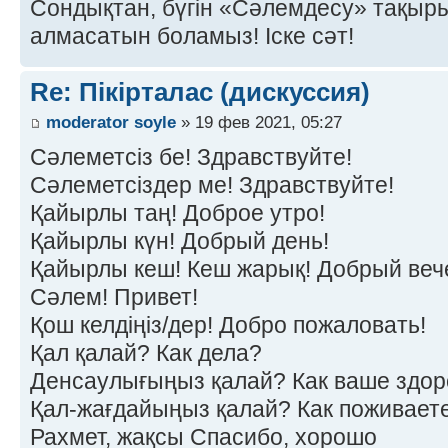
Сондықтан, бүгін «Сәлемдесу» тақырыб
алмасатын боламыз! Іске сәт!
Re: Пікірталас (дискуссия)
moderator soyle
» 19 фев 2021, 05:27
Сәлеметсіз бе! Здравствуйте!
Сәлеметсіздер ме! Здравствуйте!
Қайырлы таң! Доброе утро!
Қайырлы күн! Добрый день!
Қайырлы кеш! Кеш жарық! Добрый веч
Сәлем! Привет!
Қош келдіңіз/дер! Добро пожаловать!
Қал қалай? Как дела?
Денсаулығыңыз қалай? Как ваше здор
Қал-жағдайыңыз қалай? Как поживает
Рахмет, жақсы Спасибо, хорошо