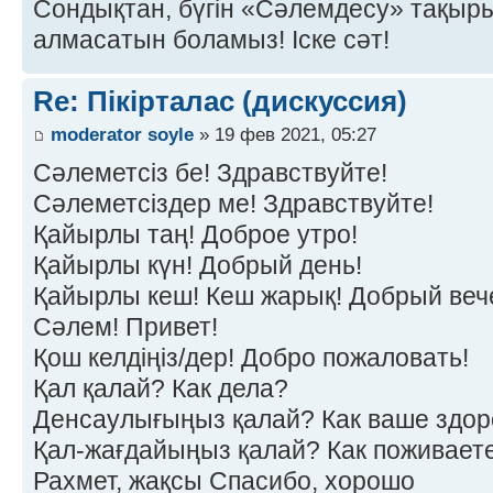
Сондықтан, бүгін «Сәлемдесу» тақырыб
алмасатын боламыз! Іске сәт!
Re: Пікірталас (дискуссия)
moderator soyle
» 19 фев 2021, 05:27
Сәлеметсіз бе! Здравствуйте!
Сәлеметсіздер ме! Здравствуйте!
Қайырлы таң! Доброе утро!
Қайырлы күн! Добрый день!
Қайырлы кеш! Кеш жарық! Добрый веч
Сәлем! Привет!
Қош келдіңіз/дер! Добро пожаловать!
Қал қалай? Как дела?
Денсаулығыңыз қалай? Как ваше здор
Қал-жағдайыңыз қалай? Как поживает
Рахмет, жақсы Спасибо, хорошо