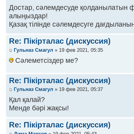
Достар, сәлемдесуде қолданылатын 
алыңыздар!
Қазақ тілінде сәлемдесуге дағдыланы
Re: Пікірталас (дискуссия)
Гульназ Смагул
» 19 фев 2021, 05:35
Сәлеметсіздер ме?
Re: Пікірталас (дискуссия)
Гульназ Смагул
» 19 фев 2021, 05:37
Қал қалай?
Менде бәрі жақсы!
Re: Пікірталас (дискуссия)
Дима Марков
» 19 фев 2021, 05:43