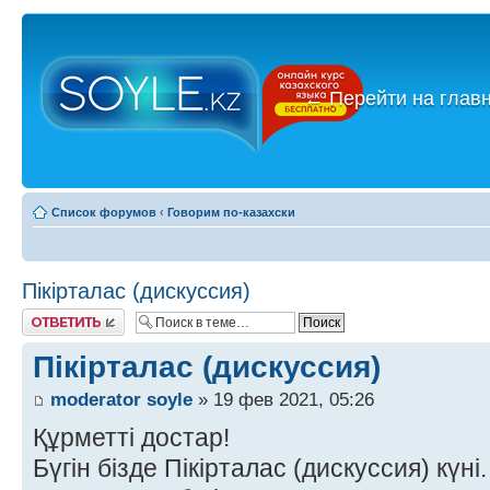
←
Перейти на глав
Список форумов
‹
Говорим по-казахски
Пікірталас (дискуссия)
Ответить
Пікірталас (дискуссия)
moderator soyle
» 19 фев 2021, 05:26
Құрметті достар!
Бүгін бізде Пікірталас (дискуссия) күні.