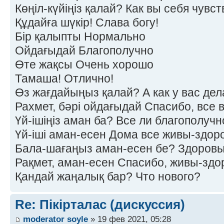
Көңіл-күйіңіз қалай? Как вы себя чувс
Құдайға шүкір! Слава богу!
Бір қалыпты Нормально
Ойдағыдай Благополучно
Өте жақсы Очень хорошо
Тамаша! Отлично!
Өз жағдайыңыз қалай? А как у вас дел
Рахмет, бәрі ойдағыдай Спасибо, все 
Үй-ішіңіз аман ба? Все ли благополучн
Үй-іші аман-есен Дома все живы-здор
Бала-шағаңыз аман-есен бе? Здоровы
Рақмет, аман-есен Спасибо, живы-здо
Қандай жаңалық бар? Что нового?
Re: Пікірталас (дискуссия)
moderator soyle
» 19 фев 2021, 05:28