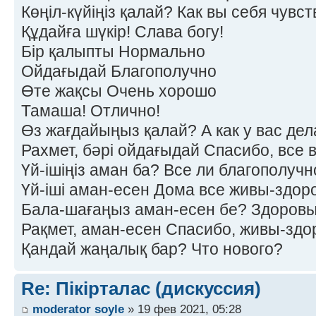
Көңіл-күйіңіз қалай? Как вы себя чувс
Құдайға шүкір! Слава богу!
Бір қалыпты Нормально
Ойдағыдай Благополучно
Өте жақсы Очень хорошо
Тамаша! Отлично!
Өз жағдайыңыз қалай? А как у вас дел
Рахмет, бәрі ойдағыдай Спасибо, все 
Үй-ішіңіз аман ба? Все ли благополучн
Үй-іші аман-есен Дома все живы-здор
Бала-шағаңыз аман-есен бе? Здоровы
Рақмет, аман-есен Спасибо, живы-здо
Қандай жаңалық бар? Что нового?
Re: Пікірталас (дискуссия)
moderator soyle
» 19 фев 2021, 05:28