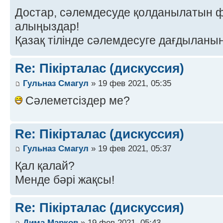
Достар, сәлемдесуде қолданылатын 
алыңыздар!
Қазақ тілінде сәлемдесуге дағдыланы
Re: Пікірталас (дискуссия)
Гульназ Смагул
» 19 фев 2021, 05:35
Сәлеметсіздер ме?
Re: Пікірталас (дискуссия)
Гульназ Смагул
» 19 фев 2021, 05:37
Қал қалай?
Менде бәрі жақсы!
Re: Пікірталас (дискуссия)
Дима Марков
» 19 фев 2021, 05:43