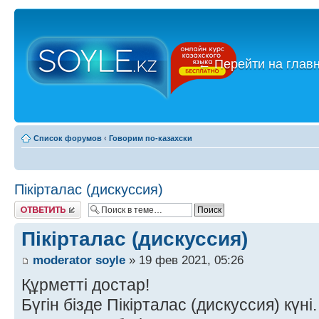
←
Перейти на глав
Список форумов
‹
Говорим по-казахски
Пікірталас (дискуссия)
Ответить
Пікірталас (дискуссия)
moderator soyle
» 19 фев 2021, 05:26
Құрметті достар!
Бүгін бізде Пікірталас (дискуссия) күні.