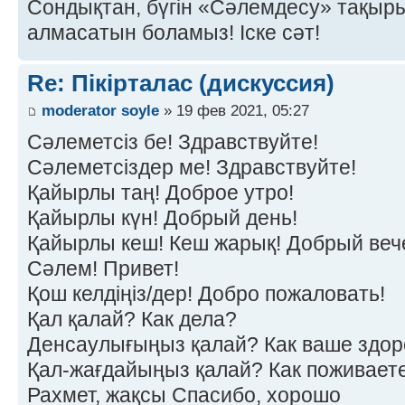
Сондықтан, бүгін «Сәлемдесу» тақырыб
алмасатын боламыз! Іске сәт!
Re: Пікірталас (дискуссия)
moderator soyle
» 19 фев 2021, 05:27
Сәлеметсіз бе! Здравствуйте!
Сәлеметсіздер ме! Здравствуйте!
Қайырлы таң! Доброе утро!
Қайырлы күн! Добрый день!
Қайырлы кеш! Кеш жарық! Добрый веч
Сәлем! Привет!
Қош келдіңіз/дер! Добро пожаловать!
Қал қалай? Как дела?
Денсаулығыңыз қалай? Как ваше здор
Қал-жағдайыңыз қалай? Как поживает
Рахмет, жақсы Спасибо, хорошо