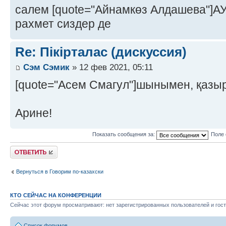
салем [quote="Айнамкөз Алдашева"]
рахмет сиздер де
Re: Пікірталас (дискуссия)
Сэм Сэмик
» 12 фев 2021, 05:11
[quote="Асем Смагул"]шынымен, қазы
Арине!
Показать сообщения за:
Поле 
Ответить
Вернуться в Говорим по-казахски
КТО СЕЙЧАС НА КОНФЕРЕНЦИИ
Сейчас этот форум просматривают: нет зарегистрированных пользователей и гост
Список форумов