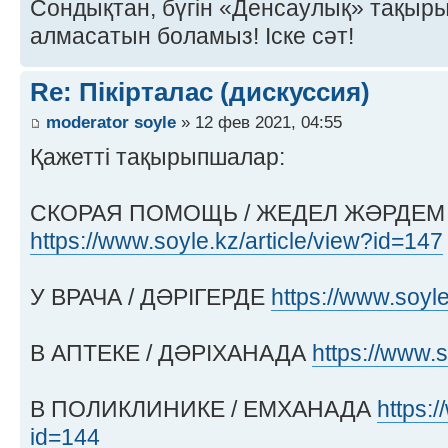
Сондықтан, бүгін «Денсаулық» тақырыб
алмасатын боламыз! Іске сәт!
Re: Пікірталас (дискуссия)
moderator soyle
» 12 фев 2021, 04:55
Қажетті тақырыпшалар:
СКОРАЯ ПОМОЩЬ / ЖЕДЕЛ ЖӘРДЕМ
https://www.soyle.kz/article/view?id=147
У ВРАЧА / ДӘРІГЕРДЕ
https://www.soyle
В АПТЕКЕ / ДӘРІХАНАДА
https://www.s
В ПОЛИКЛИНИКЕ / ЕМХАНАДА
https:/
id=144