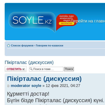
←
Перейти на глав
Список форумов
‹
Говорим по-казахски
Пікірталас (дискуссия)
Ответить
Пікірталас (дискуссия)
moderator soyle
» 12 фев 2021, 04:27
Құрметті достар!
Бүгін бізде Пікірталас (дискуссия) күні.