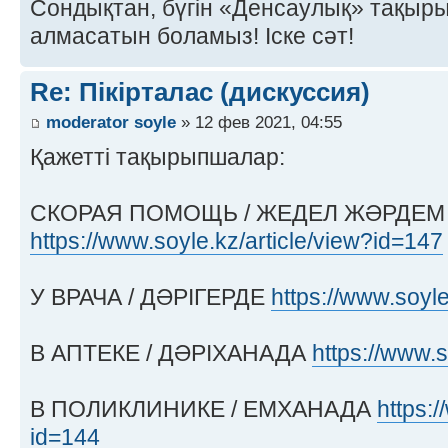
Сондықтан, бүгін «Денсаулық» тақырыб
алмасатын боламыз! Іске сәт!
Re: Пікірталас (дискуссия)
moderator soyle
» 12 фев 2021, 04:55
Қажетті тақырыпшалар:
СКОРАЯ ПОМОЩЬ / ЖЕДЕЛ ЖӘРДЕМ
https://www.soyle.kz/article/view?id=147
У ВРАЧА / ДӘРІГЕРДЕ
https://www.soyle
В АПТЕКЕ / ДӘРІХАНАДА
https://www.s
В ПОЛИКЛИНИКЕ / ЕМХАНАДА
https:/
id=144