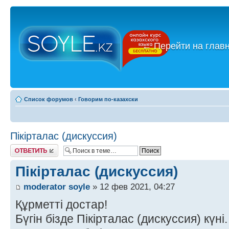
←
Перейти на глав
Список форумов
‹
Говорим по-казахски
Пікірталас (дискуссия)
Ответить
Пікірталас (дискуссия)
moderator soyle
» 12 фев 2021, 04:27
Құрметті достар!
Бүгін бізде Пікірталас (дискуссия) күні.