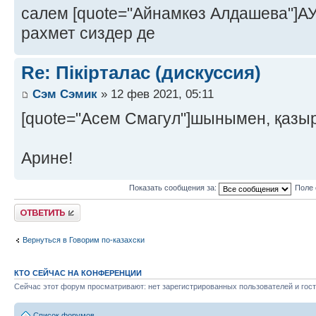
салем [quote="Айнамкөз Алдашева"]
рахмет сиздер де
Re: Пікірталас (дискуссия)
Сэм Сэмик
» 12 фев 2021, 05:11
[quote="Асем Смагул"]шынымен, қазы
Арине!
Показать сообщения за:
Поле 
Ответить
Вернуться в Говорим по-казахски
КТО СЕЙЧАС НА КОНФЕРЕНЦИИ
Сейчас этот форум просматривают: нет зарегистрированных пользователей и гост
Список форумов