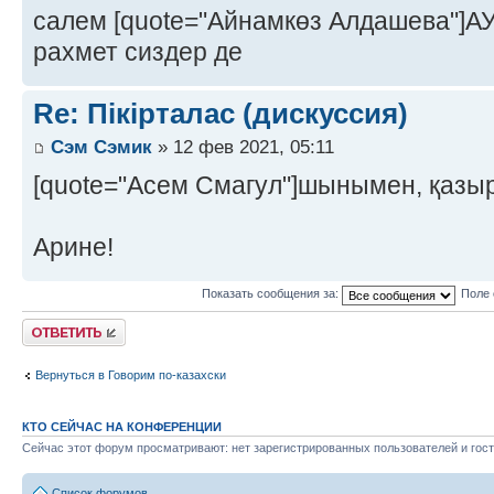
салем [quote="Айнамкөз Алдашева"]
рахмет сиздер де
Re: Пікірталас (дискуссия)
Сэм Сэмик
» 12 фев 2021, 05:11
[quote="Асем Смагул"]шынымен, қазы
Арине!
Показать сообщения за:
Поле 
Ответить
Вернуться в Говорим по-казахски
КТО СЕЙЧАС НА КОНФЕРЕНЦИИ
Сейчас этот форум просматривают: нет зарегистрированных пользователей и гост
Список форумов