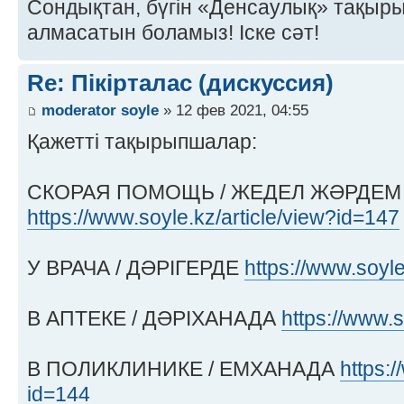
Сондықтан, бүгін «Денсаулық» тақырыб
алмасатын боламыз! Іске сәт!
Re: Пікірталас (дискуссия)
moderator soyle
» 12 фев 2021, 04:55
Қажетті тақырыпшалар:
СКОРАЯ ПОМОЩЬ / ЖЕДЕЛ ЖӘРДЕМ
https://www.soyle.kz/article/view?id=147
У ВРАЧА / ДӘРІГЕРДЕ
https://www.soyle
В АПТЕКЕ / ДӘРІХАНАДА
https://www.s
В ПОЛИКЛИНИКЕ / ЕМХАНАДА
https:/
id=144