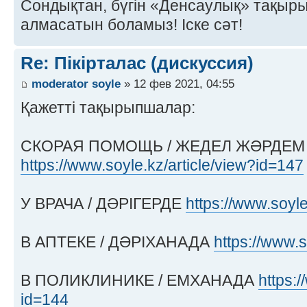
Сондықтан, бүгін «Денсаулық» тақырыб
алмасатын боламыз! Іске сәт!
Re: Пікірталас (дискуссия)
moderator soyle
» 12 фев 2021, 04:55
Қажетті тақырыпшалар:
СКОРАЯ ПОМОЩЬ / ЖЕДЕЛ ЖӘРДЕМ
https://www.soyle.kz/article/view?id=147
У ВРАЧА / ДӘРІГЕРДЕ
https://www.soyle
В АПТЕКЕ / ДӘРІХАНАДА
https://www.s
В ПОЛИКЛИНИКЕ / ЕМХАНАДА
https:/
id=144