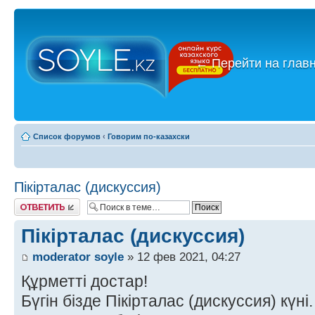
←
Перейти на глав
Список форумов
‹
Говорим по-казахски
Пікірталас (дискуссия)
Ответить
Пікірталас (дискуссия)
moderator soyle
» 12 фев 2021, 04:27
Құрметті достар!
Бүгін бізде Пікірталас (дискуссия) күні.