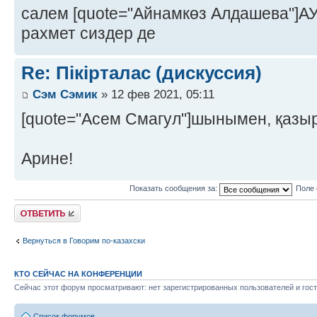
салем [quote="Айнамкөз Алдашева"]
рахмет сиздер де
Re: Пікірталас (дискуссия)
Сэм Сэмик
» 12 фев 2021, 05:11
[quote="Асем Смагул"]шынымен, қазы
Арине!
Показать сообщения за:
Поле 
Ответить
Вернуться в Говорим по-казахски
КТО СЕЙЧАС НА КОНФЕРЕНЦИИ
Сейчас этот форум просматривают: нет зарегистрированных пользователей и гост
Список форумов