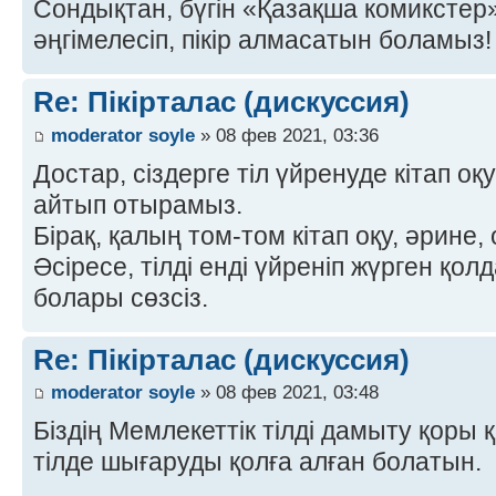
Сондықтан, бүгін «Қазақша комиксте
әңгімелесіп, пікір алмасатын боламыз! 
Re: Пікірталас (дискуссия)
moderator soyle
» 08 фев 2021, 03:36
Достар, сіздерге тіл үйренуде кітап оқ
айтып отырамыз.
Бірақ, қалың том-том кітап оқу, әрине,
Әсіресе, тілді енді үйреніп жүрген қо
болары сөзсіз.
Re: Пікірталас (дискуссия)
moderator soyle
» 08 фев 2021, 03:48
Біздің Мемлекеттік тілді дамыту қоры 
тілде шығаруды қолға алған болатын.