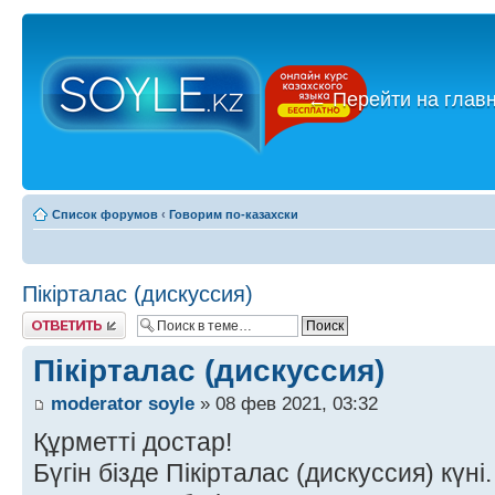
←
Перейти на глав
Список форумов
‹
Говорим по-казахски
Пікірталас (дискуссия)
Ответить
Пікірталас (дискуссия)
moderator soyle
» 08 фев 2021, 03:32
Құрметті достар!
Бүгін бізде Пікірталас (дискуссия) күні.