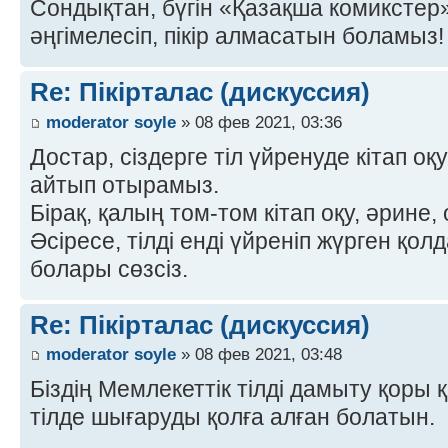
Сондықтан, бүгін «Қазақша комиксте
әңгімелесіп, пікір алмасатын боламыз! 
Re: Пікірталас (дискуссия)
moderator soyle
» 08 фев 2021, 03:36
Достар, сіздерге тіл үйренуде кітап оқ
айтып отырамыз.
Бірақ, қалың том-том кітап оқу, әрине,
Әсіресе, тілді енді үйреніп жүрген қо
болары сөзсіз.
Re: Пікірталас (дискуссия)
moderator soyle
» 08 фев 2021, 03:48
Біздің Мемлекеттік тілді дамыту қоры 
тілде шығаруды қолға алған болатын.