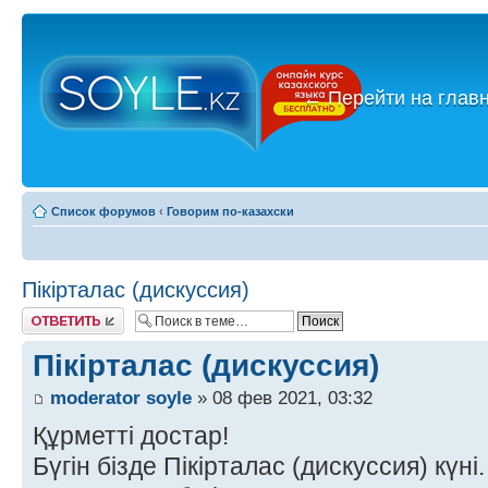
←
Перейти на глав
Список форумов
‹
Говорим по-казахски
Пікірталас (дискуссия)
Ответить
Пікірталас (дискуссия)
moderator soyle
» 08 фев 2021, 03:32
Құрметті достар!
Бүгін бізде Пікірталас (дискуссия) күні.