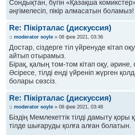
Сондықтан, бүгін «Қазақша комиксте
әңгімелесіп, пікір алмасатын боламыз! 
Re: Пікірталас (дискуссия)
moderator soyle
» 08 фев 2021, 03:36
Достар, сіздерге тіл үйренуде кітап оқ
айтып отырамыз.
Бірақ, қалың том-том кітап оқу, әрине,
Әсіресе, тілді енді үйреніп жүрген қо
болары сөзсіз.
Re: Пікірталас (дискуссия)
moderator soyle
» 08 фев 2021, 03:48
Біздің Мемлекеттік тілді дамыту қоры 
тілде шығаруды қолға алған болатын.