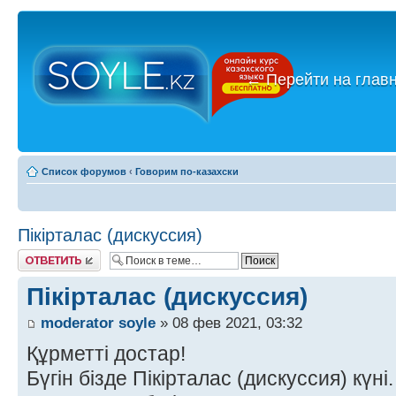
←
Перейти на глав
Список форумов
‹
Говорим по-казахски
Пікірталас (дискуссия)
Ответить
Пікірталас (дискуссия)
moderator soyle
» 08 фев 2021, 03:32
Құрметті достар!
Бүгін бізде Пікірталас (дискуссия) күні.