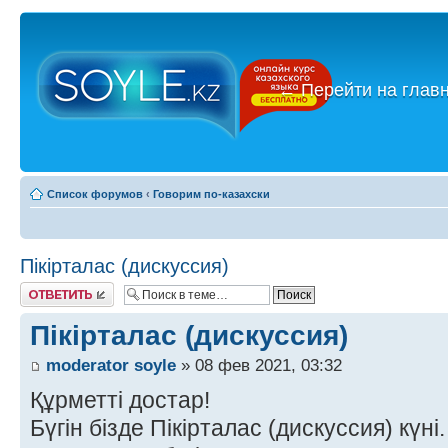
←
Перейти на глав
Список форумов
‹
Говорим по-казахски
Пікірталас (дискуссия)
Ответить
Пікірталас (дискуссия)
moderator soyle
» 08 фев 2021, 03:32
Құрметті достар!
Бүгін бізде Пікірталас (дискуссия) күні.