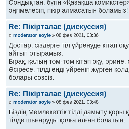
Сондықтан, бүгін «Қазақша комиксте
әңгімелесіп, пікір алмасатын боламыз! 
Re: Пікірталас (дискуссия)
moderator soyle
» 08 фев 2021, 03:36
Достар, сіздерге тіл үйренуде кітап оқ
айтып отырамыз.
Бірақ, қалың том-том кітап оқу, әрине,
Әсіресе, тілді енді үйреніп жүрген қо
болары сөзсіз.
Re: Пікірталас (дискуссия)
moderator soyle
» 08 фев 2021, 03:48
Біздің Мемлекеттік тілді дамыту қоры 
тілде шығаруды қолға алған болатын.