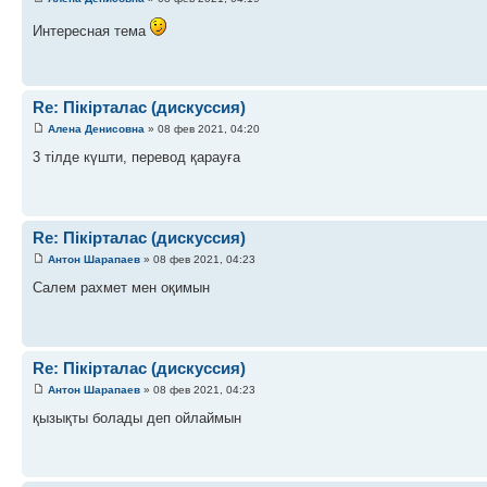
Интересная тема
Re: Пікірталас (дискуссия)
Алена Денисовна
» 08 фев 2021, 04:20
3 тілде күшти, перевод қарауға
Re: Пікірталас (дискуссия)
Антон Шарапаев
» 08 фев 2021, 04:23
Салем рахмет мен оқимын
Re: Пікірталас (дискуссия)
Антон Шарапаев
» 08 фев 2021, 04:23
қызықты болады деп ойлаймын