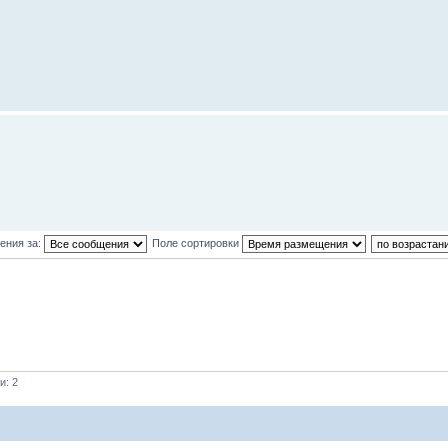
ения за:
Поле сортировки
и: 2