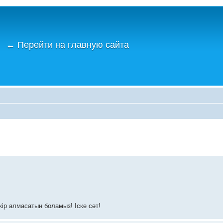
←
Перейти на главную сайта
кір алмасатын боламыз! Іске сәт!