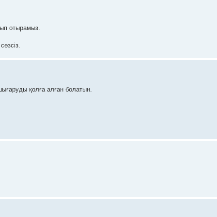
йтып отырамыз.
сөзсіз.
 шығаруды қолға алған болатын.