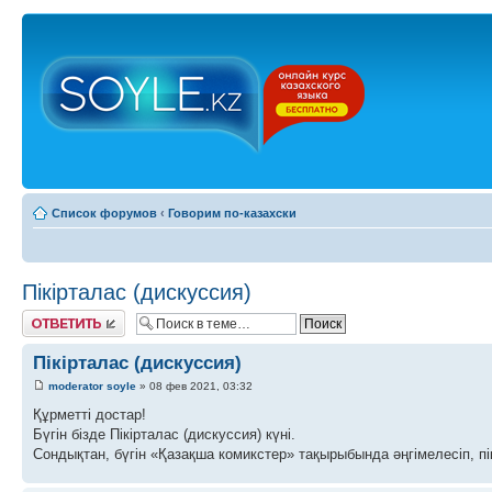
Список форумов
‹
Говорим по-казахски
Пікірталас (дискуссия)
Ответить
Пікірталас (дискуссия)
moderator soyle
» 08 фев 2021, 03:32
Құрметті достар!
Бүгін бізде Пікірталас (дискуссия) күні.
Сондықтан, бүгін «Қазақша комикстер» тақырыбында әңгімелесіп, пі