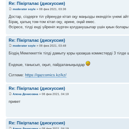
Re: Пікірталас (дискуссия)
moderator soyle
» 08 фев 2021, 03:36
Достар, сіздерге тіл үйренуде кітап оқу маңызды екендігін үнемі а
Бірақ, қалың том-том кітап оқу, әрине, оңай емес.
Әсіресе, тілді енді үйреніп жүрген қолданушылар үшін қиын болары 
Re: Пікірталас (дискуссия)
moderator soyle
» 08 фев 2021, 03:48
Біздің Мемлекеттік тілді дамыту қоры қазақша комикстерді 3 тілде
Ендеше, танысып, оқып, пайдаланыңыздар
Сілтеме:
https://qazcomics.kz/kz/
Re: Пікірталас (дискуссия)
Алена Денисовна
» 08 фев 2021, 04:19
привет
Re: Пікірталас (дискуссия)
Алена Денисовна
» 08 фев 2021, 04:19