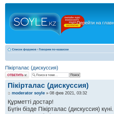
←
Перейти на глав
Список форумов
‹
Говорим по-казахски
Пікірталас (дискуссия)
Ответить
Пікірталас (дискуссия)
moderator soyle
» 08 фев 2021, 03:32
Құрметті достар!
Бүгін бізде Пікірталас (дискуссия) күні.