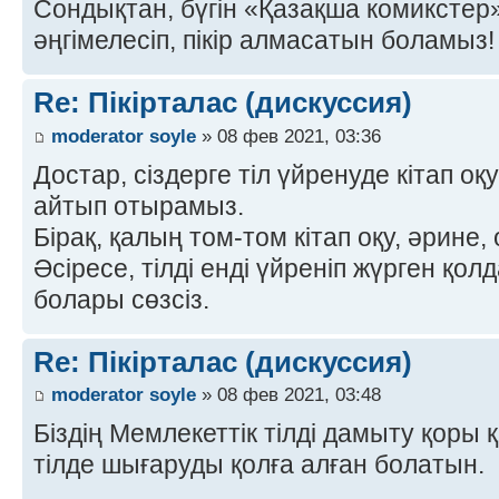
Сондықтан, бүгін «Қазақша комиксте
әңгімелесіп, пікір алмасатын боламыз! 
Re: Пікірталас (дискуссия)
moderator soyle
» 08 фев 2021, 03:36
Достар, сіздерге тіл үйренуде кітап оқ
айтып отырамыз.
Бірақ, қалың том-том кітап оқу, әрине,
Әсіресе, тілді енді үйреніп жүрген қо
болары сөзсіз.
Re: Пікірталас (дискуссия)
moderator soyle
» 08 фев 2021, 03:48
Біздің Мемлекеттік тілді дамыту қоры 
тілде шығаруды қолға алған болатын.