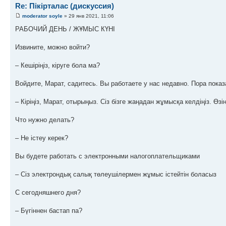
Re: Пікірталас (дискуссия)
moderator soyle
» 29 янв 2021, 11:06
РАБОЧИЙ ДЕНЬ / ЖҰМЫС КҮНІ
Извините, можно войти?
– Кешіріңіз, кіруге бола ма?
Войдите, Марат, садитесь. Вы работаете у нас недавно. Пора показ
– Кіріңіз, Марат, отырыңыз. Сіз бізге жаңадан жұмысқа келдіңіз. Өзің
Что нужно делать?
– Не істеу керек?
Вы будете работать с электронными налогоплательщиками
– Сіз электрондық салық төлеушілермен жұмыс істейтін боласыз
С сегодняшнего дня?
– Бүгіннен бастап па?