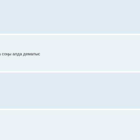
та соңы алда демалыс