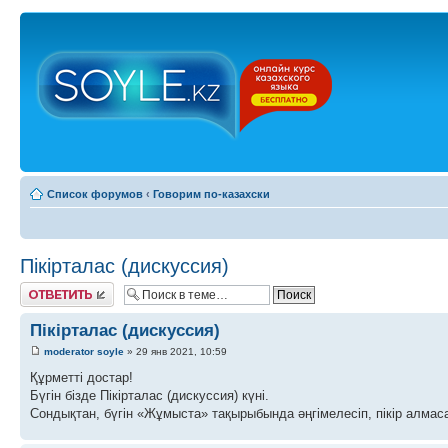
Список форумов
‹
Говорим по-казахски
Пікірталас (дискуссия)
Ответить
Пікірталас (дискуссия)
moderator soyle
» 29 янв 2021, 10:59
Құрметті достар!
Бүгін бізде Пікірталас (дискуссия) күні.
Сондықтан, бүгін «Жұмыста» тақырыбында әңгімелесіп, пікір алмаса