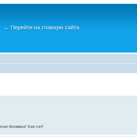
←
Перейти на главную сайта
тын боламыз! Іске сәт!