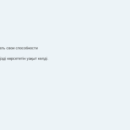
ать свои способности
ізді көрсететін уақыт келді.