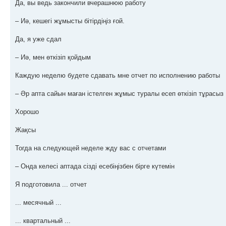
Да, вы ведь закончили вчерашнюю работу
– Иә, кешегі жұмысты бітірдіңіз ғой.
Да, я уже сдал
– Иә, мен өткізіп қойдым
Каждую неделю будете сдавать мне отчет по исполнению работы
– Әр апта сайын маған істелген жұмыс туралы есеп өткізіп тұрасыз
Хорошо
Жақсы
Тогда на следующей неделе жду вас с отчетами
– Онда келесі аптада сізді есебіңізбен бірге күтемін
Я подготовила ... отчет
... месячный ...
... квартальный ...