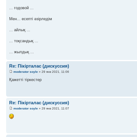
... годовой ...
Мен... есепті әзірледім
... айлық ...
... тоқсандық ...
... жылдық ...
Re: Пікірталас (дискуссия)
moderator soyle
» 29 янв 2021, 11:06
Қажетті тіркестер
Re: Пікірталас (дискуссия)
moderator soyle
» 29 янв 2021, 11:07