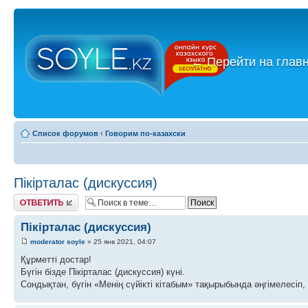
←
Перейти на глав
Список форумов
‹
Говорим по-казахски
Пікірталас (дискуссия)
Ответить
Пікірталас (дискуссия)
moderator soyle
» 25 янв 2021, 04:07
Құрметті достар!
Бүгін бізде Пікірталас (дискуссия) күні.
Сондықтан, бүгін «Менің сүйікті кітабым» тақырыбында әңгімелесіп, 