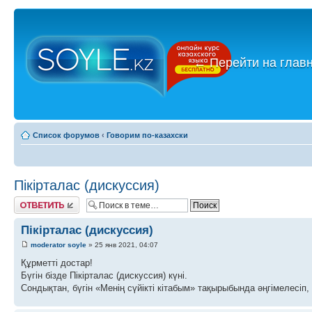
←
Перейти на глав
Список форумов
‹
Говорим по-казахски
Пікірталас (дискуссия)
Ответить
Пікірталас (дискуссия)
moderator soyle
» 25 янв 2021, 04:07
Құрметті достар!
Бүгін бізде Пікірталас (дискуссия) күні.
Сондықтан, бүгін «Менің сүйікті кітабым» тақырыбында әңгімелесіп, 