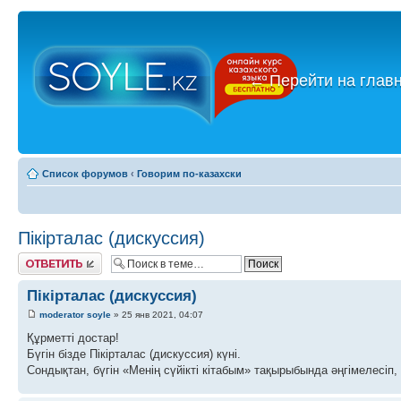
←
Перейти на глав
Список форумов
‹
Говорим по-казахски
Пікірталас (дискуссия)
Ответить
Пікірталас (дискуссия)
moderator soyle
» 25 янв 2021, 04:07
Құрметті достар!
Бүгін бізде Пікірталас (дискуссия) күні.
Сондықтан, бүгін «Менің сүйікті кітабым» тақырыбында әңгімелесіп, 