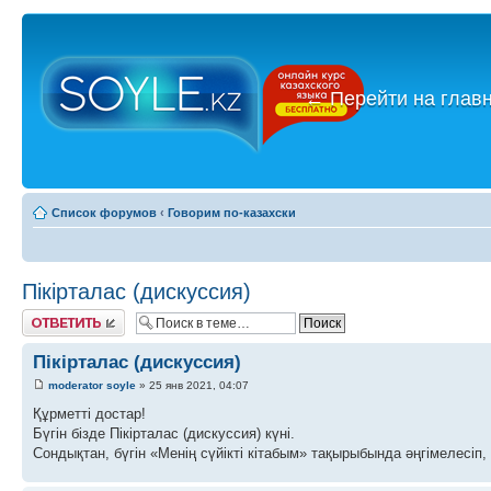
←
Перейти на глав
Список форумов
‹
Говорим по-казахски
Пікірталас (дискуссия)
Ответить
Пікірталас (дискуссия)
moderator soyle
» 25 янв 2021, 04:07
Құрметті достар!
Бүгін бізде Пікірталас (дискуссия) күні.
Сондықтан, бүгін «Менің сүйікті кітабым» тақырыбында әңгімелесіп, 