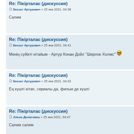
Re: Пікірталас (дискуссия)
Бекзат Артурович
» 25 янв 2021, 04:36
Салем
Re: Пікірталас (дискуссия)
Бекзат Артурович
» 25 янв 2021, 04:41
Менің сүйікті кітабым - Артур Конан Дойл "Шерлок Холмс"
Re: Пікірталас (дискуссия)
Бекзат Артурович
» 25 янв 2021, 04:42
Ең күшті кітап, сериалы да, фильм де күшті
Re: Пікірталас (дискуссия)
Алена Денисовна
» 25 янв 2021, 04:47
Салем салем