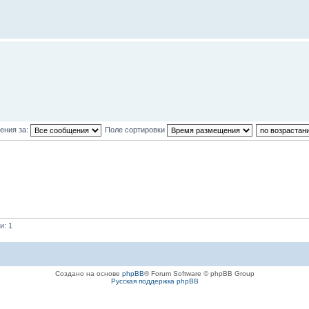
ения за:
Поле сортировки
и: 1
Создано на основе
phpBB
® Forum Software © phpBB Group
Русская поддержка phpBB