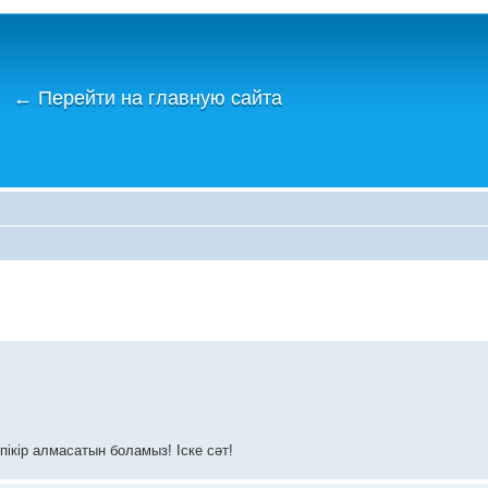
←
Перейти на главную сайта
пікір алмасатын боламыз! Іске сәт!