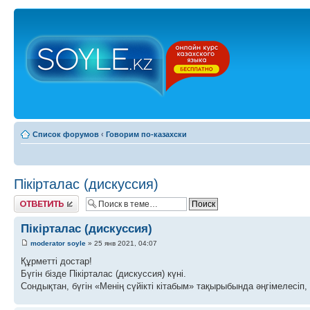
Список форумов
‹
Говорим по-казахски
Пікірталас (дискуссия)
Ответить
Пікірталас (дискуссия)
moderator soyle
» 25 янв 2021, 04:07
Құрметті достар!
Бүгін бізде Пікірталас (дискуссия) күні.
Сондықтан, бүгін «Менің сүйікті кітабым» тақырыбында әңгімелесіп, 