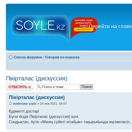
←
Перейти на глав
Список форумов
‹
Говорим по-казахски
Пікірталас (дискуссия)
Ответить
Пікірталас (дискуссия)
moderator soyle
» 25 янв 2021, 04:07
Құрметті достар!
Бүгін бізде Пікірталас (дискуссия) күні.
Сондықтан, бүгін «Менің сүйікті кітабым» тақырыбында әңгімелесіп, 