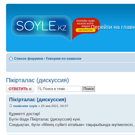
←
Перейти на глав
Список форумов
‹
Говорим по-казахски
Пікірталас (дискуссия)
Ответить
Пікірталас (дискуссия)
moderator soyle
» 25 янв 2021, 04:07
Құрметті достар!
Бүгін бізде Пікірталас (дискуссия) күні.
Сондықтан, бүгін «Менің сүйікті кітабым» тақырыбында әңгімелесіп, 