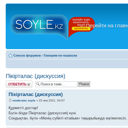
←
Перейти на глав
Список форумов
‹
Говорим по-казахски
Пікірталас (дискуссия)
Ответить
Пікірталас (дискуссия)
moderator soyle
» 25 янв 2021, 04:07
Құрметті достар!
Бүгін бізде Пікірталас (дискуссия) күні.
Сондықтан, бүгін «Менің сүйікті кітабым» тақырыбында әңгімелесіп, 