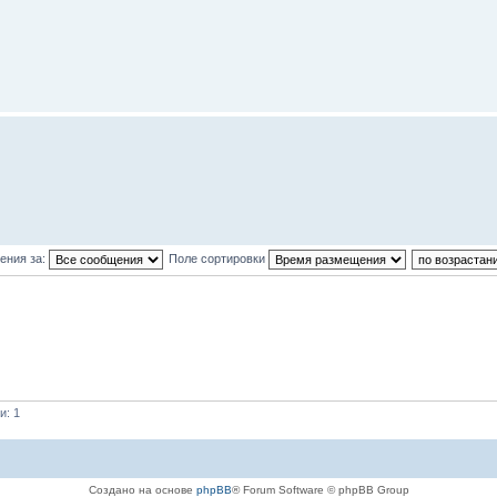
ения за:
Поле сортировки
и: 1
Создано на основе
phpBB
® Forum Software © phpBB Group