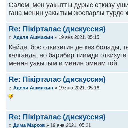
Салем, мен уакытты дурыс откизу уш
гана менин уакытым жоспарлы турде 
Re: Пікірталас (дискуссия)
Аделя Ашмакын
» 19 янв 2021, 05:15
Кейде, бос откизетин де кез болады,
калганда, но барибир тиимди откизуг
менин уакытым и менин омиим гой
Re: Пікірталас (дискуссия)
Аделя Ашмакын
» 19 янв 2021, 05:16
Re: Пікірталас (дискуссия)
Дима Марков
» 19 янв 2021, 05:21