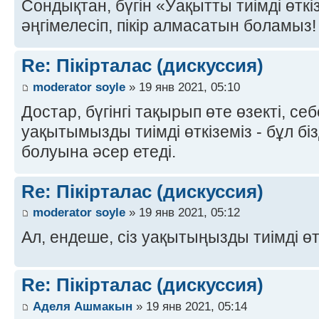
Сондықтан, бүгін «Уақытты тиімді өтк
әңгімелесіп, пікір алмасатын боламыз! 
Re: Пікірталас (дискуссия)
moderator soyle
» 19 янв 2021, 05:10
Достар, бүгінгі тақырып өте өзекті, се
уақытымызды тиімді өткіземіз - бұл біз
болуына әсер етеді.
Re: Пікірталас (дискуссия)
moderator soyle
» 19 янв 2021, 05:12
Ал, ендеше, сіз уақытыңызды тиімді өт
Re: Пікірталас (дискуссия)
Аделя Ашмакын
» 19 янв 2021, 05:14