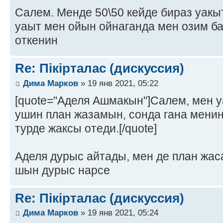
Салем. Менде 50\50 кейде бираз уакыт
уаыт мен ойын ойнаганда мен озим ба
откенин
Re: Пікірталас (дискуссия)
Дима Марков
» 19 янв 2021, 05:22
[quote="Аделя Ашмакын"]Салем, мен у
ушин план жазамын, сонда гана мени
турде жаксы отеди.[/quote]
Аделя дурыс айтады, мен де план жас
шын дурыс нарсе
Re: Пікірталас (дискуссия)
Дима Марков
» 19 янв 2021, 05:24