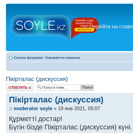
←
Перейти на глав
Список форумов
‹
Говорим по-казахски
Пікірталас (дискуссия)
Ответить
Пікірталас (дискуссия)
moderator soyle
» 19 янв 2021, 05:07
Құрметті достар!
Бүгін бізде Пікірталас (дискуссия) күні.