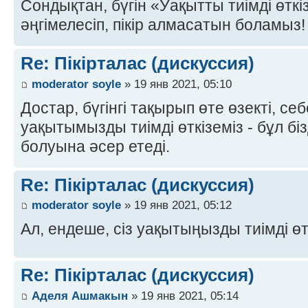
Сондықтан, бүгін «Уақытты тиімді өтк
әңгімелесіп, пікір алмасатын боламыз! 
Re: Пікірталас (дискуссия)
moderator soyle
» 19 янв 2021, 05:10
Достар, бүгінгі тақырып өте өзекті, се
уақытымызды тиімді өткіземіз - бұл біз
болуына әсер етеді.
Re: Пікірталас (дискуссия)
moderator soyle
» 19 янв 2021, 05:12
Ал, ендеше, сіз уақытыңызды тиімді өт
Re: Пікірталас (дискуссия)
Аделя Ашмакын
» 19 янв 2021, 05:14