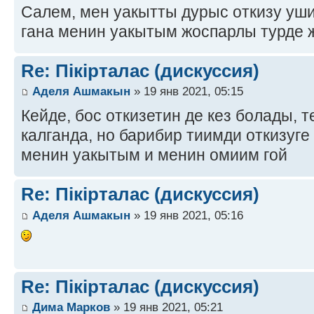
Салем, мен уакытты дурыс откизу уш
гана менин уакытым жоспарлы турде 
Re: Пікірталас (дискуссия)
Аделя Ашмакын
» 19 янв 2021, 05:15
Кейде, бос откизетин де кез болады,
калганда, но барибир тиимди откизуг
менин уакытым и менин омиим гой
Re: Пікірталас (дискуссия)
Аделя Ашмакын
» 19 янв 2021, 05:16
Re: Пікірталас (дискуссия)
Дима Марков
» 19 янв 2021, 05:21