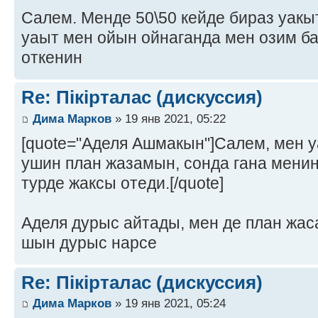
Салем. Менде 50\50 кейде бираз уакыт
уаыт мен ойын ойнаганда мен озим ба
откенин
Re: Пікірталас (дискуссия)
Дима Марков
» 19 янв 2021, 05:22
[quote="Аделя Ашмакын"]Салем, мен у
ушин план жазамын, сонда гана мени
турде жаксы отеди.[/quote]
Аделя дурыс айтады, мен де план жас
шын дурыс нарсе
Re: Пікірталас (дискуссия)
Дима Марков
» 19 янв 2021, 05:24