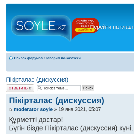
←
Перейти на глав
Список форумов
‹
Говорим по-казахски
Пікірталас (дискуссия)
Ответить
Пікірталас (дискуссия)
moderator soyle
» 19 янв 2021, 05:07
Құрметті достар!
Бүгін бізде Пікірталас (дискуссия) күні.