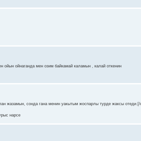
мен ойын ойнаганда мен озим байкамай каламын , калай откенин
ан жазамын, сонда гана менин уакытым жоспарлы турде жаксы отеди.[/q
урыс нарсе