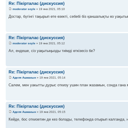
Re: Пікірталас (дискуссия)
moderator soyle
» 19 янв 2021, 05:10
Достар, бүгінгі тақырып өте өзекті, себебі біз қаншалықты өз уақытым
Re: Пікірталас (дискуссия)
moderator soyle
» 19 янв 2021, 05:12
Ал, ендеше, сіз уақытыңызды тиімді өткізесіз бе?
Re: Пікірталас (дискуссия)
Аделя Ашмакын
» 19 янв 2021, 05:14
Салем, мен уакытты дурыс откизу ушин план жазамын, сонда гана
Re: Пікірталас (дискуссия)
Аделя Ашмакын
» 19 янв 2021, 05:15
Кейде, бос откизетин де кез болады, телефонда отырып калганда,