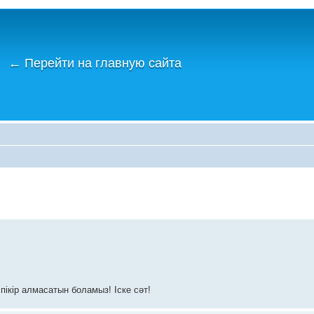
←
Перейти на главную сайта
пікір алмасатын боламыз! Іске сәт!