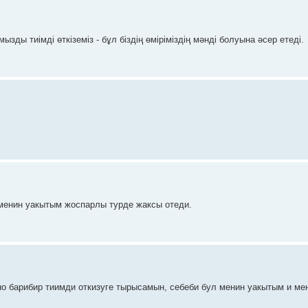
ызды тиімді өткіземіз - бұл біздің өміріміздің мәнді болуына әсер етеді.
 менин уакытым жоспарлы турде жаксы отеди.
 но барибир тиимди откизуге тырысамын, себеби бул менин уакытым и ме