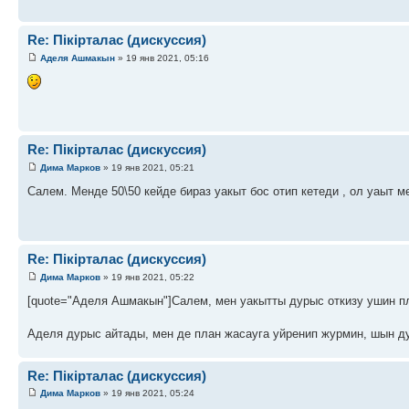
Re: Пікірталас (дискуссия)
Аделя Ашмакын
» 19 янв 2021, 05:16
Re: Пікірталас (дискуссия)
Дима Марков
» 19 янв 2021, 05:21
Салем. Менде 50\50 кейде бираз уакыт бос отип кетеди , ол уаыт 
Re: Пікірталас (дискуссия)
Дима Марков
» 19 янв 2021, 05:22
[quote="Аделя Ашмакын"]Салем, мен уакытты дурыс откизу ушин пл
Аделя дурыс айтады, мен де план жасауга уйренип журмин, шын д
Re: Пікірталас (дискуссия)
Дима Марков
» 19 янв 2021, 05:24