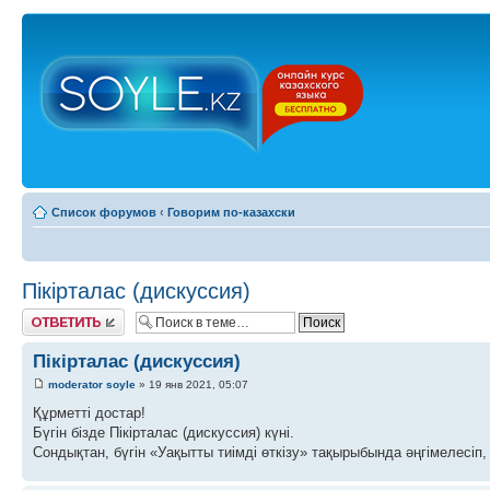
Список форумов
‹
Говорим по-казахски
Пікірталас (дискуссия)
Ответить
Пікірталас (дискуссия)
moderator soyle
» 19 янв 2021, 05:07
Құрметті достар!
Бүгін бізде Пікірталас (дискуссия) күні.
Сондықтан, бүгін «Уақытты тиімді өткізу» тақырыбында әңгімелесіп, 