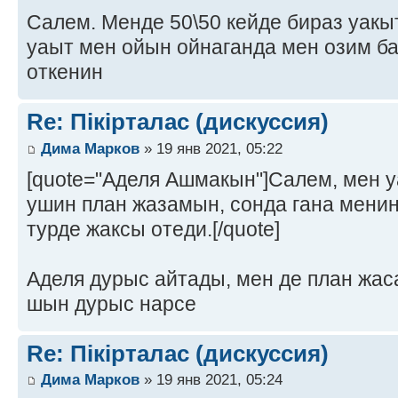
Салем. Менде 50\50 кейде бираз уакыт
уаыт мен ойын ойнаганда мен озим ба
откенин
Re: Пікірталас (дискуссия)
Дима Марков
» 19 янв 2021, 05:22
[quote="Аделя Ашмакын"]Салем, мен у
ушин план жазамын, сонда гана мени
турде жаксы отеди.[/quote]
Аделя дурыс айтады, мен де план жас
шын дурыс нарсе
Re: Пікірталас (дискуссия)
Дима Марков
» 19 янв 2021, 05:24