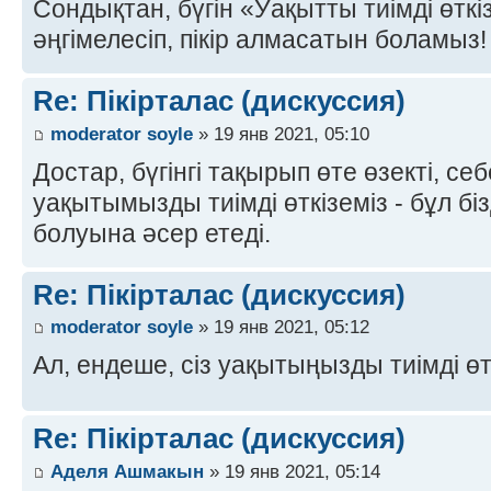
Сондықтан, бүгін «Уақытты тиімді өтк
әңгімелесіп, пікір алмасатын боламыз! 
Re: Пікірталас (дискуссия)
moderator soyle
» 19 янв 2021, 05:10
Достар, бүгінгі тақырып өте өзекті, се
уақытымызды тиімді өткіземіз - бұл біз
болуына әсер етеді.
Re: Пікірталас (дискуссия)
moderator soyle
» 19 янв 2021, 05:12
Ал, ендеше, сіз уақытыңызды тиімді өт
Re: Пікірталас (дискуссия)
Аделя Ашмакын
» 19 янв 2021, 05:14