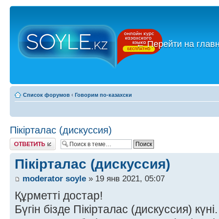
←
Перейти на глав
Список форумов
‹
Говорим по-казахски
Пікірталас (дискуссия)
Ответить
Пікірталас (дискуссия)
moderator soyle
» 19 янв 2021, 05:07
Құрметті достар!
Бүгін бізде Пікірталас (дискуссия) күні.