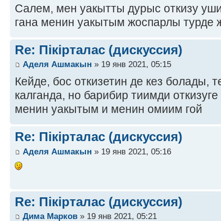
Салем, мен уакытты дурыс откизу уш
гана менин уакытым жоспарлы турде 
Re: Пікірталас (дискуссия)
Аделя Ашмакын
» 19 янв 2021, 05:15
Кейде, бос откизетин де кез болады,
калганда, но барибир тиимди откизуг
менин уакытым и менин омиим гой
Re: Пікірталас (дискуссия)
Аделя Ашмакын
» 19 янв 2021, 05:16
Re: Пікірталас (дискуссия)
Дима Марков
» 19 янв 2021, 05:21