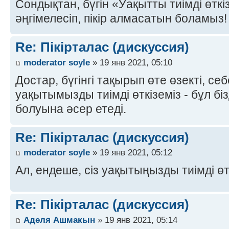
Сондықтан, бүгін «Уақытты тиімді өтк
әңгімелесіп, пікір алмасатын боламыз! 
Re: Пікірталас (дискуссия)
moderator soyle
» 19 янв 2021, 05:10
Достар, бүгінгі тақырып өте өзекті, се
уақытымызды тиімді өткіземіз - бұл біз
болуына әсер етеді.
Re: Пікірталас (дискуссия)
moderator soyle
» 19 янв 2021, 05:12
Ал, ендеше, сіз уақытыңызды тиімді өт
Re: Пікірталас (дискуссия)
Аделя Ашмакын
» 19 янв 2021, 05:14