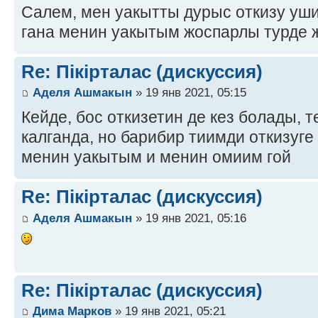
Салем, мен уакытты дурыс откизу уш
гана менин уакытым жоспарлы турде 
Re: Пікірталас (дискуссия)
Аделя Ашмакын
» 19 янв 2021, 05:15
Кейде, бос откизетин де кез болады,
калганда, но барибир тиимди откизуг
менин уакытым и менин омиим гой
Re: Пікірталас (дискуссия)
Аделя Ашмакын
» 19 янв 2021, 05:16
Re: Пікірталас (дискуссия)
Дима Марков
» 19 янв 2021, 05:21