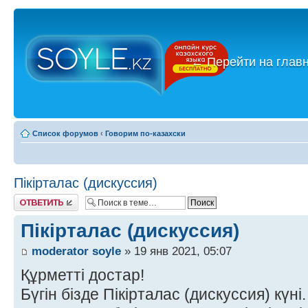
←
Перейти на глав
Список форумов
‹
Говорим по-казахски
Пікірталас (дискуссия)
Ответить
Пікірталас (дискуссия)
moderator soyle
» 19 янв 2021, 05:07
Құрметті достар!
Бүгін бізде Пікірталас (дискуссия) күні.