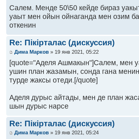
Салем. Менде 50\50 кейде бираз уакыт
уаыт мен ойын ойнаганда мен озим ба
откенин
Re: Пікірталас (дискуссия)
Дима Марков
» 19 янв 2021, 05:22
[quote="Аделя Ашмакын"]Салем, мен у
ушин план жазамын, сонда гана мени
турде жаксы отеди.[/quote]
Аделя дурыс айтады, мен де план жас
шын дурыс нарсе
Re: Пікірталас (дискуссия)
Дима Марков
» 19 янв 2021, 05:24