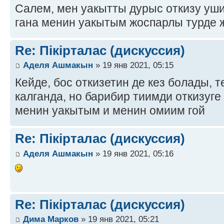
Салем, мен уакытты дурыс откизу уш
гана менин уакытым жоспарлы турде 
Re: Пікірталас (дискуссия)
Аделя Ашмакын
» 19 янв 2021, 05:15
Кейде, бос откизетин де кез болады,
калганда, но барибир тиимди откизуг
менин уакытым и менин омиим гой
Re: Пікірталас (дискуссия)
Аделя Ашмакын
» 19 янв 2021, 05:16
Re: Пікірталас (дискуссия)
Дима Марков
» 19 янв 2021, 05:21