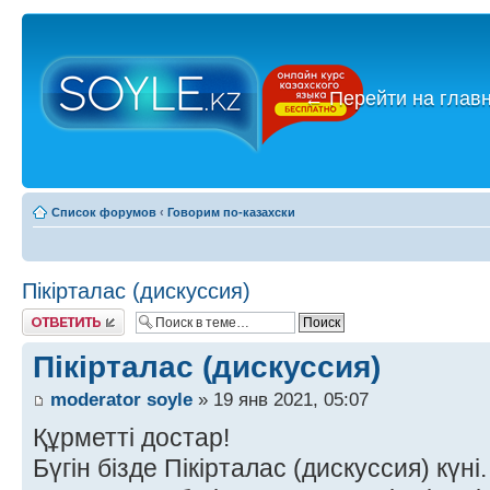
←
Перейти на глав
Список форумов
‹
Говорим по-казахски
Пікірталас (дискуссия)
Ответить
Пікірталас (дискуссия)
moderator soyle
» 19 янв 2021, 05:07
Құрметті достар!
Бүгін бізде Пікірталас (дискуссия) күні.