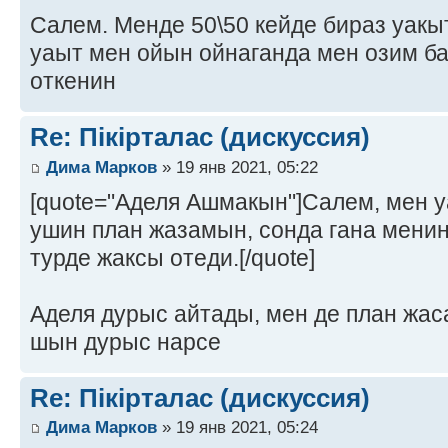
Салем. Менде 50\50 кейде бираз уакыт
уаыт мен ойын ойнаганда мен озим ба
откенин
Re: Пікірталас (дискуссия)
Дима Марков
» 19 янв 2021, 05:22
[quote="Аделя Ашмакын"]Салем, мен у
ушин план жазамын, сонда гана мени
турде жаксы отеди.[/quote]
Аделя дурыс айтады, мен де план жас
шын дурыс нарсе
Re: Пікірталас (дискуссия)
Дима Марков
» 19 янв 2021, 05:24