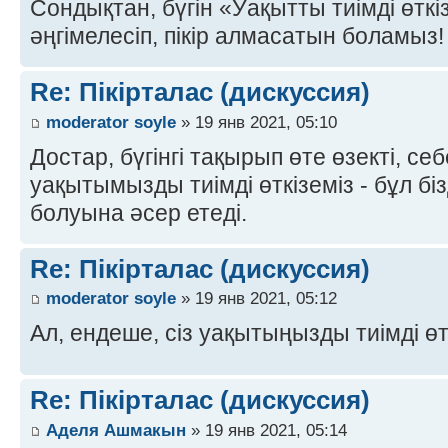
Сондықтан, бүгін «Уақытты тиімді өтк
әңгімелесіп, пікір алмасатын боламыз! 
Re: Пікірталас (дискуссия)
moderator soyle
» 19 янв 2021, 05:10
Достар, бүгінгі тақырып өте өзекті, се
уақытымызды тиімді өткіземіз - бұл біз
болуына әсер етеді.
Re: Пікірталас (дискуссия)
moderator soyle
» 19 янв 2021, 05:12
Ал, ендеше, сіз уақытыңызды тиімді өт
Re: Пікірталас (дискуссия)
Аделя Ашмакын
» 19 янв 2021, 05:14