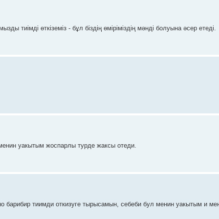
ызды тиімді өткіземіз - бұл біздің өміріміздің мәнді болуына әсер етеді.
 менин уакытым жоспарлы турде жаксы отеди.
 но барибир тиимди откизуге тырысамын, себеби бул менин уакытым и ме