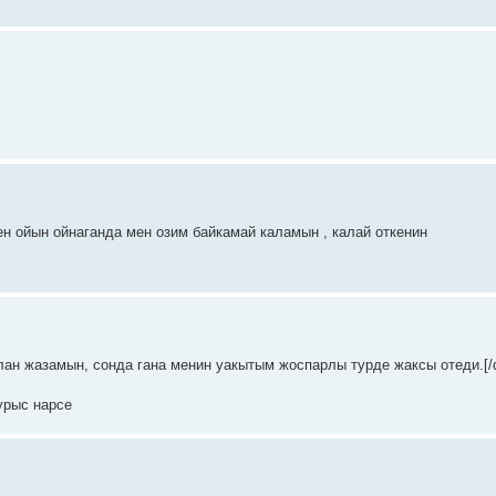
мен ойын ойнаганда мен озим байкамай каламын , калай откенин
ан жазамын, сонда гана менин уакытым жоспарлы турде жаксы отеди.[/q
урыс нарсе