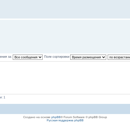
ения за:
Поле сортировки
и: 1
Создано на основе
phpBB
® Forum Software © phpBB Group
Русская поддержка phpBB