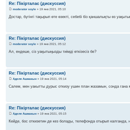
Re: Пікірталас (дискуссия)
moderator soyle
» 19 янв 2021, 05:10
Достар, бүгінгі тақырып өте өзекті, себебі біз қаншалықты өз уақытым
Re: Пікірталас (дискуссия)
moderator soyle
» 19 янв 2021, 05:12
Ал, ендеше, сіз уақытыңызды тиімді өткізесіз бе?
Re: Пікірталас (дискуссия)
Аделя Ашмакын
» 19 янв 2021, 05:14
Салем, мен уакытты дурыс откизу ушин план жазамын, сонда гана
Re: Пікірталас (дискуссия)
Аделя Ашмакын
» 19 янв 2021, 05:15
Кейде, бос откизетин де кез болады, телефонда отырып калганда,