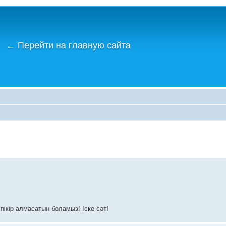
←
Перейти на главную сайта
пікір алмасатын боламыз! Іске сәт!