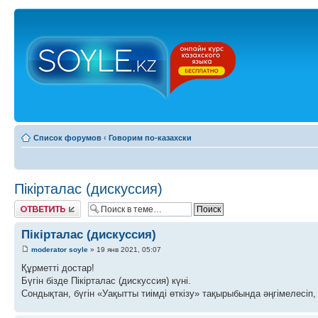
Список форумов
‹
Говорим по-казахски
Пікірталас (дискуссия)
Ответить
Пікірталас (дискуссия)
moderator soyle
» 19 янв 2021, 05:07
Құрметті достар!
Бүгін бізде Пікірталас (дискуссия) күні.
Сондықтан, бүгін «Уақытты тиімді өткізу» тақырыбында әңгімелесіп, 