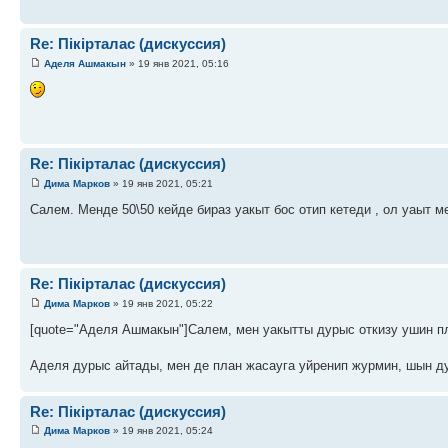
Re: Пікірталас (дискуссия)
Аделя Ашмакын
» 19 янв 2021, 05:16
Re: Пікірталас (дискуссия)
Дима Марков
» 19 янв 2021, 05:21
Салем. Менде 50\50 кейде бираз уакыт бос отип кетеди , ол уаыт 
Re: Пікірталас (дискуссия)
Дима Марков
» 19 янв 2021, 05:22
[quote="Аделя Ашмакын"]Салем, мен уакытты дурыс откизу ушин пл
Аделя дурыс айтады, мен де план жасауга уйренип журмин, шын д
Re: Пікірталас (дискуссия)
Дима Марков
» 19 янв 2021, 05:24