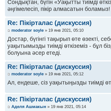
Сондықтан, бүгін «Уақытты тиімді өтк
әңгімелесіп, пікір алмасатын боламыз! 
Re: Пікірталас (дискуссия)
moderator soyle
» 19 янв 2021, 05:10
Достар, бүгінгі тақырып өте өзекті, се
уақытымызды тиімді өткіземіз - бұл біз
болуына әсер етеді.
Re: Пікірталас (дискуссия)
moderator soyle
» 19 янв 2021, 05:12
Ал, ендеше, сіз уақытыңызды тиімді өт
Re: Пікірталас (дискуссия)
Аделя Ашмакын
» 19 янв 2021, 05:14