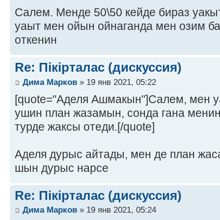
Салем. Менде 50\50 кейде бираз уакыт
уаыт мен ойын ойнаганда мен озим ба
откенин
Re: Пікірталас (дискуссия)
Дима Марков
» 19 янв 2021, 05:22
[quote="Аделя Ашмакын"]Салем, мен у
ушин план жазамын, сонда гана мени
турде жаксы отеди.[/quote]
Аделя дурыс айтады, мен де план жас
шын дурыс нарсе
Re: Пікірталас (дискуссия)
Дима Марков
» 19 янв 2021, 05:24