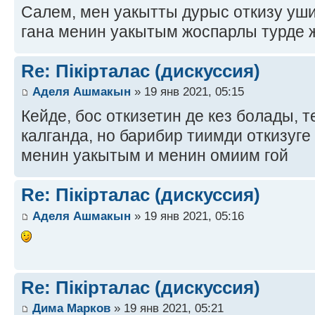
Салем, мен уакытты дурыс откизу уш
гана менин уакытым жоспарлы турде 
Re: Пікірталас (дискуссия)
Аделя Ашмакын
» 19 янв 2021, 05:15
Кейде, бос откизетин де кез болады,
калганда, но барибир тиимди откизуг
менин уакытым и менин омиим гой
Re: Пікірталас (дискуссия)
Аделя Ашмакын
» 19 янв 2021, 05:16
Re: Пікірталас (дискуссия)
Дима Марков
» 19 янв 2021, 05:21