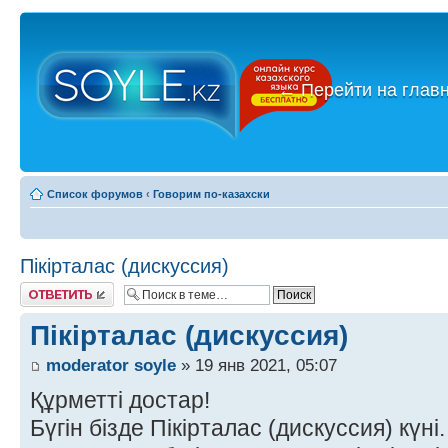
←
Перейти на глав
Список форумов
‹
Говорим по-казахски
Пікірталас (дискуссия)
Ответить
Пікірталас (дискуссия)
moderator soyle
» 19 янв 2021, 05:07
Құрметті достар!
Бүгін бізде Пікірталас (дискуссия) күні.