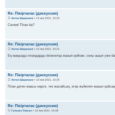
Re: Пікірталас (дискуссия)
Антон Шарапаев
» 13 янв 2021, 10:20
Сәлем! План ба?
Re: Пікірталас (дискуссия)
Антон Шарапаев
» 13 янв 2021, 10:21
Ең маңызды пландарды блокнотқа жазып қойғам, соны ашып уже ба
Re: Пікірталас (дискуссия)
Антон Шарапаев
» 13 янв 2021, 10:25
План деген жақсы нәрсе, тез жасайсың, егер жүйелеп жазып қойсаң
Re: Пікірталас (дискуссия)
Гульназ Смагул
» 13 янв 2021, 10:48