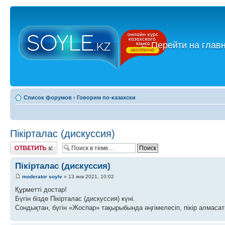
←
Перейти на глав
Список форумов
‹
Говорим по-казахски
Пікірталас (дискуссия)
Ответить
Пікірталас (дискуссия)
moderator soyle
» 13 янв 2021, 10:02
Құрметті достар!
Бүгін бізде Пікірталас (дискуссия) күні.
Сондықтан, бүгін «Жоспар» тақырыбында әңгімелесіп, пікір алмасат