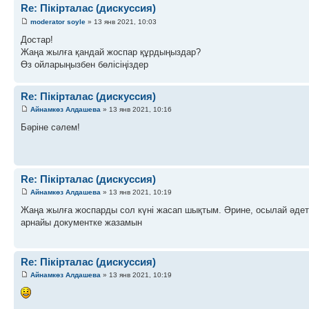
Re: Пікірталас (дискуссия)
moderator soyle
» 13 янв 2021, 10:03
Достар!
Жаңа жылға қандай жоспар құрдыңыздар?
Өз ойларыңызбен бөлісіңіздер
Re: Пікірталас (дискуссия)
Айнамкөз Алдашева
» 13 янв 2021, 10:16
Бәріне сәлем!
Re: Пікірталас (дискуссия)
Айнамкөз Алдашева
» 13 янв 2021, 10:19
Жаңа жылға жоспарды сол күні жасап шықтым. Әрине, осылай әдет
арнайы документке жазамын
Re: Пікірталас (дискуссия)
Айнамкөз Алдашева
» 13 янв 2021, 10:19