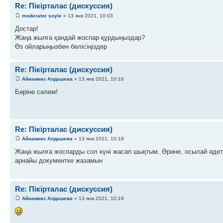
Re: Пікірталас (дискуссия)
moderator soyle
» 13 янв 2021, 10:03
Достар!
Жаңа жылға қандай жоспар құрдыңыздар?
Өз ойларыңызбен бөлісіңіздер
Re: Пікірталас (дискуссия)
Айнамкөз Алдашева
» 13 янв 2021, 10:16
Бәріне сәлем!
Re: Пікірталас (дискуссия)
Айнамкөз Алдашева
» 13 янв 2021, 10:19
Жаңа жылға жоспарды сол күні жасап шықтым. Әрине, осылай әдет
арнайы документке жазамын
Re: Пікірталас (дискуссия)
Айнамкөз Алдашева
» 13 янв 2021, 10:19