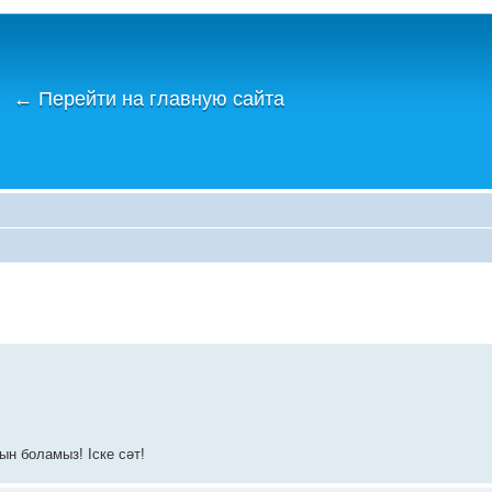
←
Перейти на главную сайта
ын боламыз! Іске сәт!