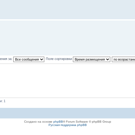
ения за:
Поле сортировки
и: 1
Создано на основе
phpBB
® Forum Software © phpBB Group
Русская поддержка phpBB