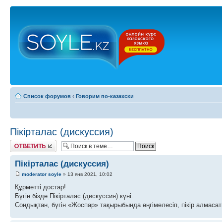
Список форумов
‹
Говорим по-казахски
Пікірталас (дискуссия)
Ответить
Пікірталас (дискуссия)
moderator soyle
» 13 янв 2021, 10:02
Құрметті достар!
Бүгін бізде Пікірталас (дискуссия) күні.
Сондықтан, бүгін «Жоспар» тақырыбында әңгімелесіп, пікір алмасат