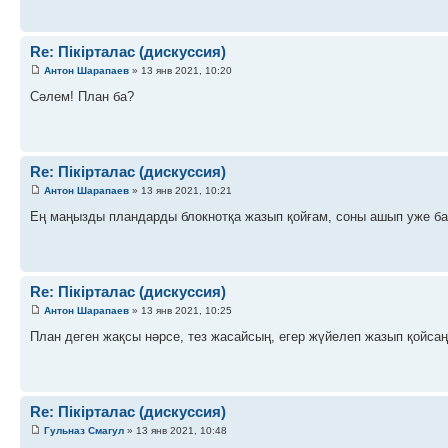
Re: Пікірталас (дискуссия)
Антон Шарапаев
» 13 янв 2021, 10:20
Сәлем! План ба?
Re: Пікірталас (дискуссия)
Антон Шарапаев
» 13 янв 2021, 10:21
Ең маңызды пландарды блокнотқа жазып қойғам, соны ашып уже ба
Re: Пікірталас (дискуссия)
Антон Шарапаев
» 13 янв 2021, 10:25
План деген жақсы нәрсе, тез жасайсың, егер жүйелеп жазып қойсаң
Re: Пікірталас (дискуссия)
Гульназ Смагул
» 13 янв 2021, 10:48