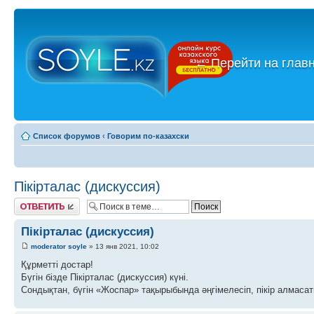
←
Перейти на глав
Список форумов
‹
Говорим по-казахски
Пікірталас (дискуссия)
Ответить
Пікірталас (дискуссия)
moderator soyle
» 13 янв 2021, 10:02
Құрметті достар!
Бүгін бізде Пікірталас (дискуссия) күні.
Сондықтан, бүгін «Жоспар» тақырыбында әңгімелесіп, пікір алмасат