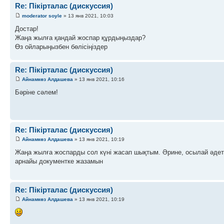
Re: Пікірталас (дискуссия)
moderator soyle
» 13 янв 2021, 10:03
Достар!
Жаңа жылға қандай жоспар құрдыңыздар?
Өз ойларыңызбен бөлісіңіздер
Re: Пікірталас (дискуссия)
Айнамкөз Алдашева
» 13 янв 2021, 10:16
Бәріне сәлем!
Re: Пікірталас (дискуссия)
Айнамкөз Алдашева
» 13 янв 2021, 10:19
Жаңа жылға жоспарды сол күні жасап шықтым. Әрине, осылай әдет
арнайы документке жазамын
Re: Пікірталас (дискуссия)
Айнамкөз Алдашева
» 13 янв 2021, 10:19