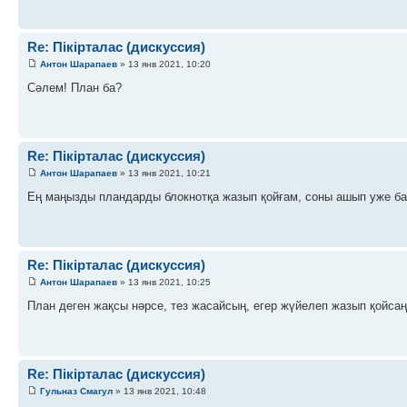
Re: Пікірталас (дискуссия)
Антон Шарапаев
» 13 янв 2021, 10:20
Сәлем! План ба?
Re: Пікірталас (дискуссия)
Антон Шарапаев
» 13 янв 2021, 10:21
Ең маңызды пландарды блокнотқа жазып қойғам, соны ашып уже ба
Re: Пікірталас (дискуссия)
Антон Шарапаев
» 13 янв 2021, 10:25
План деген жақсы нәрсе, тез жасайсың, егер жүйелеп жазып қойсаң
Re: Пікірталас (дискуссия)
Гульназ Смагул
» 13 янв 2021, 10:48