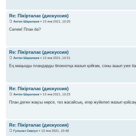
Re: Пікірталас (дискуссия)
Антон Шарапаев
» 13 янв 2021, 10:20
Сәлем! План ба?
Re: Пікірталас (дискуссия)
Антон Шарапаев
» 13 янв 2021, 10:21
Ең маңызды пландарды блокнотқа жазып қойғам, соны ашып уже ба
Re: Пікірталас (дискуссия)
Антон Шарапаев
» 13 янв 2021, 10:25
План деген жақсы нәрсе, тез жасайсың, егер жүйелеп жазып қойсаң
Re: Пікірталас (дискуссия)
Гульназ Смагул
» 13 янв 2021, 10:48