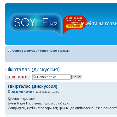
←
Перейти на глав
Список форумов
‹
Говорим по-казахски
Пікірталас (дискуссия)
Ответить
Пікірталас (дискуссия)
moderator soyle
» 13 янв 2021, 10:02
Құрметті достар!
Бүгін бізде Пікірталас (дискуссия) күні.
Сондықтан, бүгін «Жоспар» тақырыбында әңгімелесіп, пікір алмасат