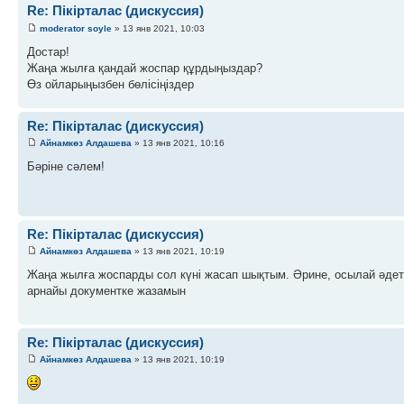
Re: Пікірталас (дискуссия)
moderator soyle
» 13 янв 2021, 10:03
Достар!
Жаңа жылға қандай жоспар құрдыңыздар?
Өз ойларыңызбен бөлісіңіздер
Re: Пікірталас (дискуссия)
Айнамкөз Алдашева
» 13 янв 2021, 10:16
Бәріне сәлем!
Re: Пікірталас (дискуссия)
Айнамкөз Алдашева
» 13 янв 2021, 10:19
Жаңа жылға жоспарды сол күні жасап шықтым. Әрине, осылай әдет
арнайы документке жазамын
Re: Пікірталас (дискуссия)
Айнамкөз Алдашева
» 13 янв 2021, 10:19