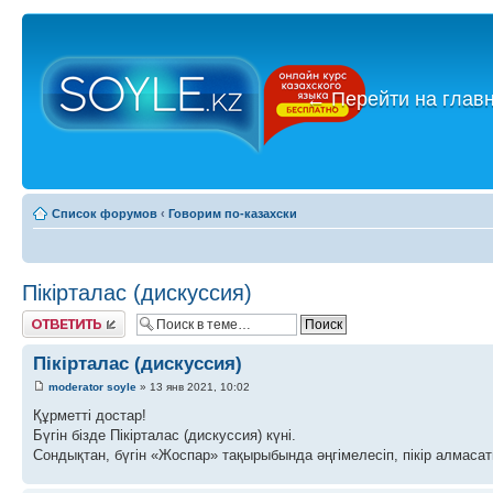
←
Перейти на глав
Список форумов
‹
Говорим по-казахски
Пікірталас (дискуссия)
Ответить
Пікірталас (дискуссия)
moderator soyle
» 13 янв 2021, 10:02
Құрметті достар!
Бүгін бізде Пікірталас (дискуссия) күні.
Сондықтан, бүгін «Жоспар» тақырыбында әңгімелесіп, пікір алмасат