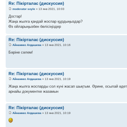
Re: Пікірталас (дискуссия)
moderator soyle
» 13 янв 2021, 10:03
Достар!
Жаңа жылға қандай жоспар құрдыңыздар?
Өз ойларыңызбен бөлісіңіздер
Re: Пікірталас (дискуссия)
Айнамкөз Алдашева
» 13 янв 2021, 10:16
Бәріне сәлем!
Re: Пікірталас (дискуссия)
Айнамкөз Алдашева
» 13 янв 2021, 10:19
Жаңа жылға жоспарды сол күні жасап шықтым. Әрине, осылай әдет
арнайы документке жазамын
Re: Пікірталас (дискуссия)
Айнамкөз Алдашева
» 13 янв 2021, 10:19