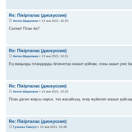
Re: Пікірталас (дискуссия)
Антон Шарапаев
» 13 янв 2021, 10:20
Сәлем! План ба?
Re: Пікірталас (дискуссия)
Антон Шарапаев
» 13 янв 2021, 10:21
Ең маңызды пландарды блокнотқа жазып қойғам, соны ашып уже ба
Re: Пікірталас (дискуссия)
Антон Шарапаев
» 13 янв 2021, 10:25
План деген жақсы нәрсе, тез жасайсың, егер жүйелеп жазып қойсаң
Re: Пікірталас (дискуссия)
Гульназ Смагул
» 13 янв 2021, 10:48