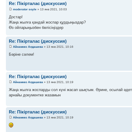
Re: Пікірталас (дискуссия)
moderator soyle
» 13 янв 2021, 10:03
Достар!
Жаңа жылға қандай жоспар құрдыңыздар?
Өз ойларыңызбен бөлісіңіздер
Re: Пікірталас (дискуссия)
Айнамкөз Алдашева
» 13 янв 2021, 10:16
Бәріне сәлем!
Re: Пікірталас (дискуссия)
Айнамкөз Алдашева
» 13 янв 2021, 10:19
Жаңа жылға жоспарды сол күні жасап шықтым. Әрине, осылай әдет
арнайы документке жазамын
Re: Пікірталас (дискуссия)
Айнамкөз Алдашева
» 13 янв 2021, 10:19