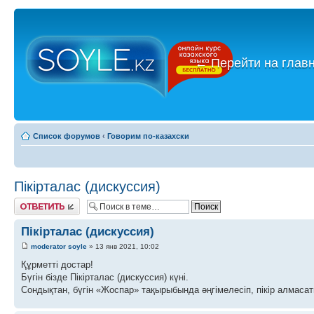
←
Перейти на глав
Список форумов
‹
Говорим по-казахски
Пікірталас (дискуссия)
Ответить
Пікірталас (дискуссия)
moderator soyle
» 13 янв 2021, 10:02
Құрметті достар!
Бүгін бізде Пікірталас (дискуссия) күні.
Сондықтан, бүгін «Жоспар» тақырыбында әңгімелесіп, пікір алмасат